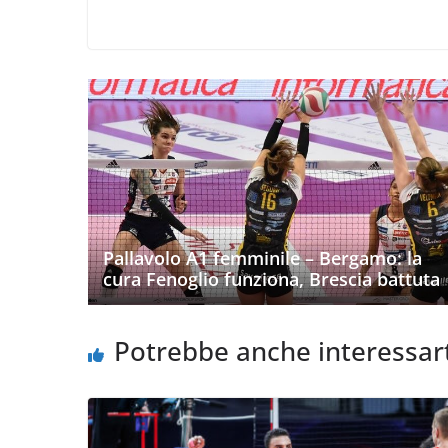
Pallavolo A1 femminile – Bergamo: la
cura Fenoglio funziona, Brescia battuta
Potrebbe anche interessar