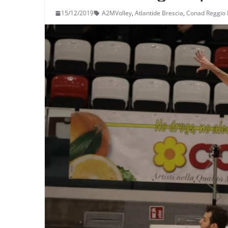
15/12/2019
A2MVolley
,
Atlantide Brescia
,
Conad Reggio 