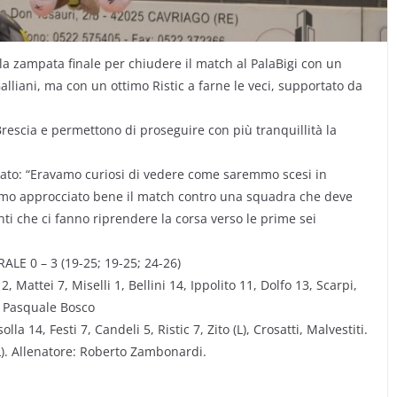
la zampata finale per chiudere il match al PalaBigi con un
Galliani, ma con un ottimo Ristic a farne le veci, supportato da
escia e permettono di proseguire con più tranquillità la
ltato: “Eravamo curiosi di vedere come saremmo scesi in
biamo approcciato bene il match contro una squadra che deve
nti che ci fanno riprendere la corsa verso le prime sei
E 0 – 3 (19-25; 19-25; 24-26)
Mattei 7, Miselli 1, Bellini 14, Ippolito 11, Dolfo 13, Scarpi,
e: Pasquale Bosco
a 14, Festi 7, Candeli 5, Ristic 7, Zito (L), Crosatti, Malvestiti.
(L). Allenatore: Roberto Zambonardi.