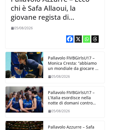
chi è Safa Allaoui, la
giovane regista di
Bergamo convocata al
05/08/2026
collegiale di Cavalese
Pallavolo FIVBGirlsU17 –
Monica Cresta: “abbiamo
un mondiale da giocare al
meglio delle nostre
05/08/2026
capacità”
Pallavolo FIVBGirlsU17 –
L’Italia esordisce nella
notte di domani contro
l’Algeria
05/08/2026
Pallavolo Azzurre – Safa