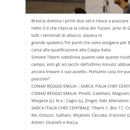
Brescia domina i primi due set e riesce a piazzare 
netto 3-0 che rilancia la corsa dei Tucani, privi di 
tutti i terminali di attacco, stasera in
grande spolvero.Tre punti che sono ossigeno per Br
corsa alla qualificazione alla Coppa Italia.
Simone Tiberti sottolinea quanto vale questo risu
campo, visti gli acciacchi dell’ultimo minuto: ab
ancora trovare il suo assetto. Portiamo casa tre pu
posizioni”
CONAD REGGIO EMILIA – SARCA ITALIA CHEF CENTRAL
CONAD REGGIO EMILIA: Pinelli, Catellani, Magnani 2, 
Morgese (L). N.e.: Cagni (L), Zingel, Fabi Allenator
SARCA ITALIA CHEF CENTRALE: Tiberti 1, Bisi 17, Cisoll
Ne: Ostuzzi, Galliani, Mijatovic Ceccato, Franzoni 
Arbitri: Oranelli e Rocca