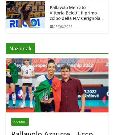
Pallavolo Mercato –
Vittoria Belotti, il primo
colpo della FLV Cerignola:
esperienza e qualità al
05/08/2026
centro
Nazionali
AZZURRE
Pallavolo Azzurre – Ecco