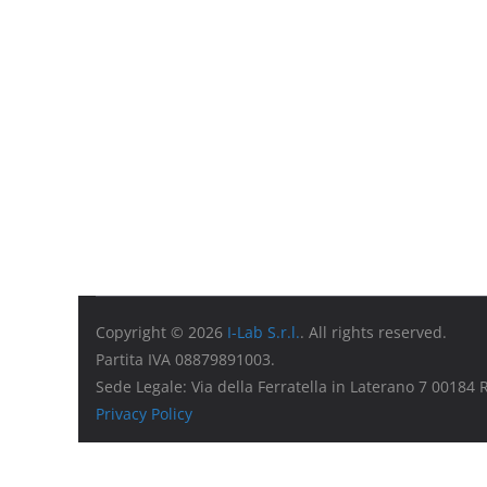
Copyright © 2026
I-Lab S.r.l.
. All rights reserved.
Partita IVA 08879891003.
Sede Legale: Via della Ferratella in Laterano 7 00184
Privacy Policy