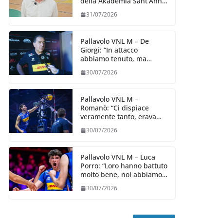
della Akademia Sant’Anna
2026/27
31/07/2026
Pallavolo VNL M – De
Giorgi: “In attacco
abbiamo tenuto, ma
siamo stati penalizzati
30/07/2026
dalla prestazione in
ricezione, è la prima volta”
Pallavolo VNL M –
Romanò: “Ci dispiace
veramente tanto, eravamo
qui per fare di più,
30/07/2026
impareremo”
Pallavolo VNL M – Luca
Porro: “Loro hanno battuto
molto bene, noi abbiamo
sofferto in ricezione, uno
30/07/2026
spunto su cui lavorare e
migliorare”