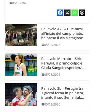
Aurora Bertasi
05/08/2026
Pallavolo A2F – Due mesi
all’inizio del campionato:
ha preso il via a stagione
delle Black Angels
05/08/2026
Pallavolo Mercato – Sirio
Perugia, il primo colpo è
Giada Sangoi: esperienza
e talento in attacco
05/08/2026
Pallavolo SL – Perugia tra
7 giorni torna in palestra,
intanto il suo Semeniuk
festeggia il bis in VNL
05/08/2026