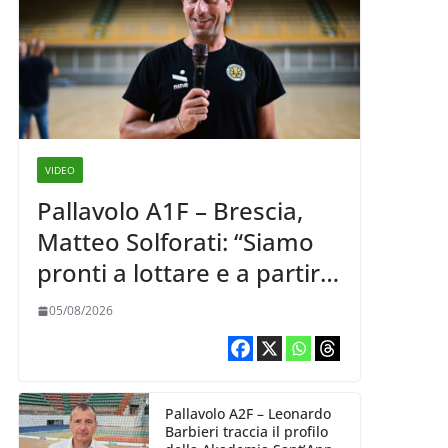
VIDEO
Pallavolo A1F – Brescia,
Matteo Solforati: “Siamo
pronti a lottare e a partire
carichi sin dal primo
05/08/2026
giorno”
Pallavolo A2F – Leonardo
Barbieri traccia il profilo