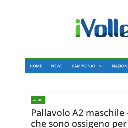
Skip
to
content
HOME
NEWS
CAMPIONATI
NAZION
A2 MEF
Pallavolo A2 maschile 
che sono ossigeno per 