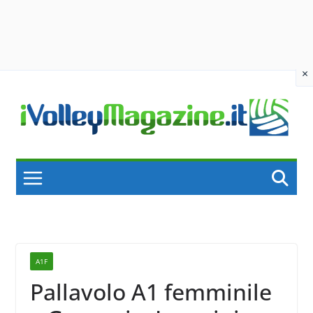
×
Skip
to
content
A1F
Pallavolo A1 femminile