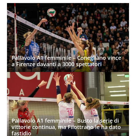
Pallavolo A1 femminile – Conegliano vince
a Firenze davanti a 3000 spettatori
Pallavolo A1 femminile – Busto la serie di
vittorie continua, ma Filottrano le ha dato
fastidio