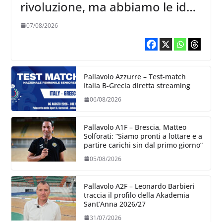
rivoluzione, ma abbiamo le idee
chiare siu cosa vogliamo fare”
07/08/2026
Pallavolo Azzurre – Test-match
Italia B-Grecia diretta streaming
06/08/2026
Pallavolo A1F – Brescia, Matteo
Solforati: “Siamo pronti a lottare e a
partire carichi sin dal primo giorno”
05/08/2026
Pallavolo A2F – Leonardo Barbieri
traccia il profilo della Akademia
Sant’Anna 2026/27
31/07/2026