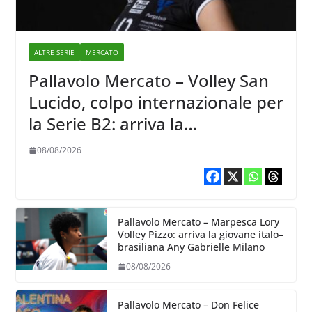
ALTRE SERIE
MERCATO
Pallavolo Mercato – Volley San
Lucido, colpo internazionale per
la Serie B2: arriva la
schiacciatrice lettone Kristine
08/08/2026
Teivane
Pallavolo Mercato – Marpesca Lory
Volley Pizzo: arriva la giovane italo–
brasiliana Any Gabrielle Milano
08/08/2026
Pallavolo Mercato – Don Felice