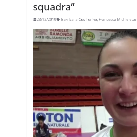
squadra”
23/12/2019
Barricalla Cus Torino
,
Francesca Michieletto