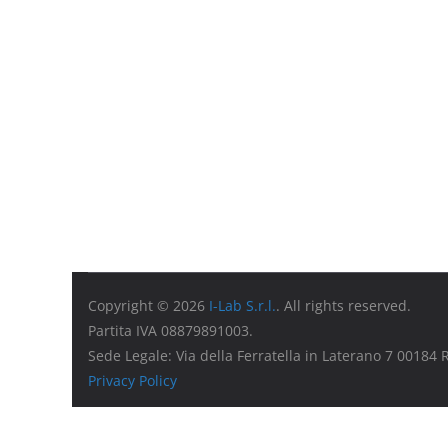
Copyright © 2026
I-Lab S.r.l.
. All rights reserved.
Partita IVA 08879891003.
Sede Legale: Via della Ferratella in Laterano 7 00184
Privacy Policy