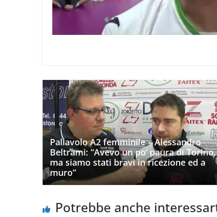
Pallavolo A2 femminile – Alessandro
Beltrami: “Avevo un po’ paura di Torino,
ma siamo stati bravi in ricezione ed a
muro”
Potrebbe anche interessar