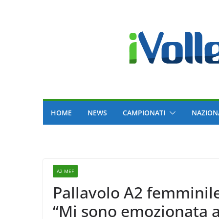
Skip
to
content
HOME
NEWS
CAMPIONATI
NAZION
A2 MEF
Pallavolo A2 femminile
“Mi sono emozionata ad