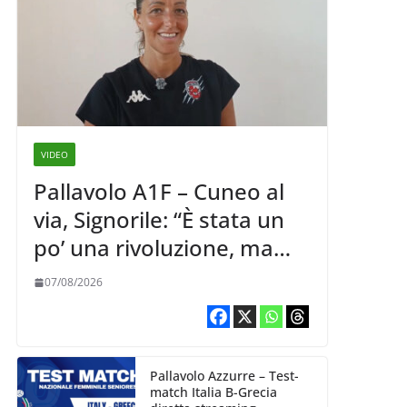
VIDEO
Pallavolo A1F – Cuneo al
via, Signorile: “È stata un
po’ una rivoluzione, ma
abbiamo le idee chiare siu
07/08/2026
cosa vogliamo fare”
Pallavolo Azzurre – Test-
match Italia B-Grecia