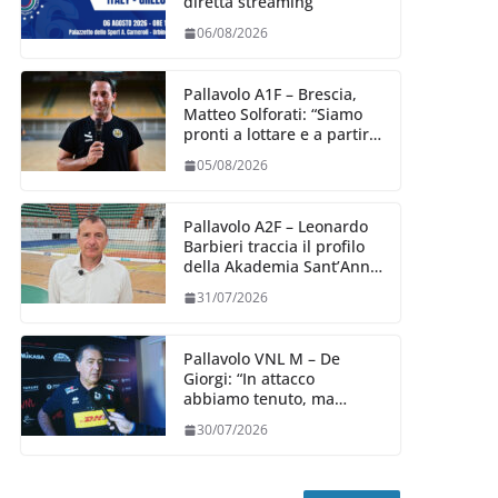
diretta streaming
06/08/2026
Pallavolo A1F – Brescia,
Matteo Solforati: “Siamo
pronti a lottare e a partire
carichi sin dal primo
05/08/2026
giorno”
Pallavolo A2F – Leonardo
Barbieri traccia il profilo
della Akademia Sant’Anna
2026/27
31/07/2026
Pallavolo VNL M – De
Giorgi: “In attacco
abbiamo tenuto, ma
siamo stati penalizzati
30/07/2026
dalla prestazione in
ricezione, è la prima volta”