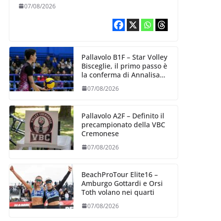
esperienza e oltre 5.000
07/08/2026
punti al servizio di
Trescore
Pallavolo B1F – Star Volley
Bisceglie, il primo passo è
la conferma di Annalisa
Mileno
07/08/2026
Pallavolo A2F – Definito il
precampionato della VBC
Cremonese
07/08/2026
BeachProTour Elite16 –
Amburgo Gottardi e Orsi
Toth volano nei quarti
07/08/2026