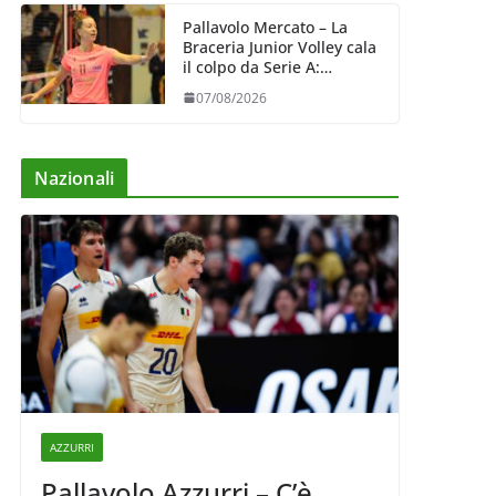
Pallavolo Mercato – La
Braceria Junior Volley cala
il colpo da Serie A:
Barbara Varaldo è il nuovo
07/08/2026
riferimento dell’attacco
gialloviola
Nazionali
AZZURRI
Pallavolo Azzurri – C’è