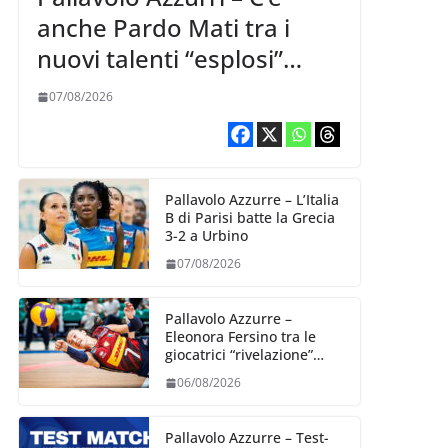
anche Pardo Mati tra i
nuovi talenti “esplosi”
nella VNL 2026 per
07/08/2026
Volleyball World
Pallavolo Azzurre – L’Italia
B di Parisi batte la Grecia
3-2 a Urbino
07/08/2026
Pallavolo Azzurre –
Eleonora Fersino tra le
giocatrici “rivelazione”
della VNL 2026 per
06/08/2026
Volleyball World
Pallavolo Azzurre – Test-