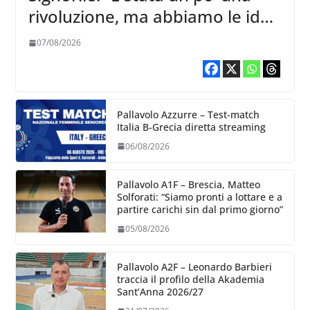
rivoluzione, ma abbiamo le idee
chiare siu cosa vogliamo fare”
07/08/2026
Pallavolo Azzurre – Test-match
Italia B-Grecia diretta streaming
06/08/2026
Pallavolo A1F – Brescia, Matteo
Solforati: “Siamo pronti a lottare e a
partire carichi sin dal primo giorno”
05/08/2026
Pallavolo A2F – Leonardo Barbieri
traccia il profilo della Akademia
Sant’Anna 2026/27