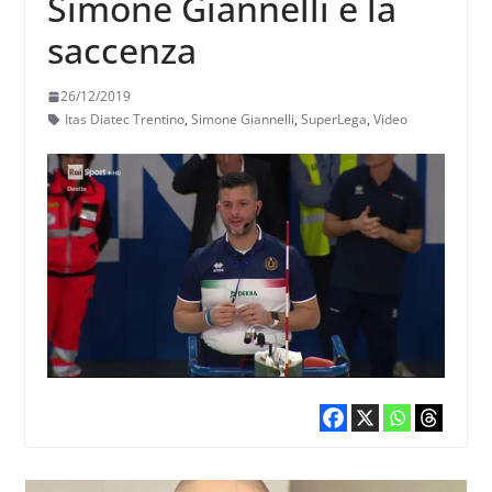
Simone Giannelli e la
saccenza
26/12/2019
Itas Diatec Trentino
,
Simone Giannelli
,
SuperLega
,
Video