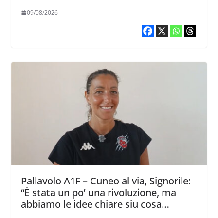
solido che sappia divertire”
09/08/2026
Pallavolo A1F – Cuneo al via, Signorile:
“È stata un po’ una rivoluzione, ma
abbiamo le idee chiare siu cosa
vogliamo fare”