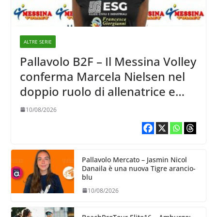
ALTRE SERIE
Pallavolo B2F – Il Messina Volley
conferma Marcela Nielsen nel
doppio ruolo di allenatrice e
giocatrice
10/08/2026
Pallavolo Mercato – Jasmin Nicol
Danaila è una nuova Tigre arancio-
blu
10/08/2026