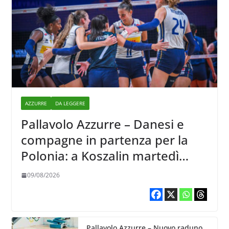
AZZURRE
DA LEGGERE
Pallavolo Azzurre – Danesi e
compagne in partenza per la
Polonia: a Koszalin martedì
giocano contro la Francia
09/08/2026
Pallavolo Azzurre – Nuovo raduno