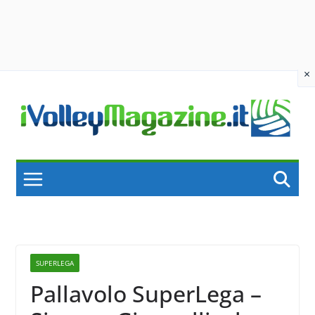
×
Skip
to
content
SUPERLEGA
Pallavolo SuperLega –