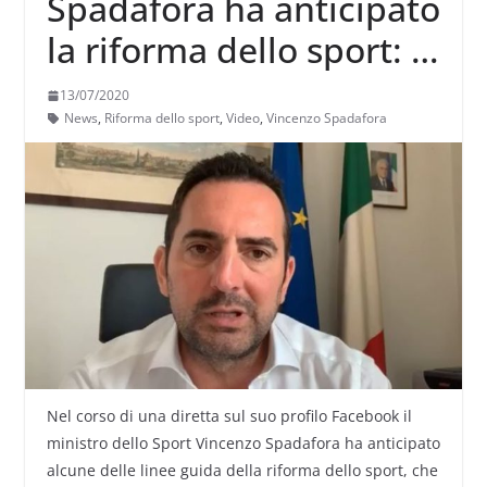
Spadafora ha anticipato
la riforma dello sport: ci
sarà l’abolizione del
13/07/2020
vincolo sportivo tra i
News
,
Riforma dello sport
,
Video
,
Vincenzo Spadafora
dilettanti
Nel corso di una diretta sul suo profilo Facebook il
ministro dello Sport Vincenzo Spadafora ha anticipato
alcune delle linee guida della riforma dello sport, che