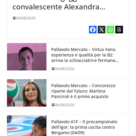
convalescente Alexandra
Ravarini
06/08/2026
Pallavolo Mercato – Virtus Fano,
esperienza e qualità per la B2:
arriva la schiacciatrice fermana
Alessia Castellucci
06/08/2026
Pallavolo Mercato – Concorezzo
riparte dal futuro: Martina
Panciroli è il primo acquisto
06/08/2026
Pallavolo A1F – Il precampionato
dell’Igor: la prima uscita contro
Bergamo (04/09)