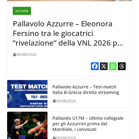
AZZURRE
Pallavolo Azzurre – Eleonora
Fersino tra le giocatrici
“rivelazione” della VNL 2026 per
Volleyball World
06/08/2026
Pallavolo Azzurre – Test-match
Italia B-Grecia diretta streaming
06/08/2026
Pallavolo U17M – Ultimo collegiale
per gli Azzurrini prima del
Mondiale, i convocati
06/08/2026