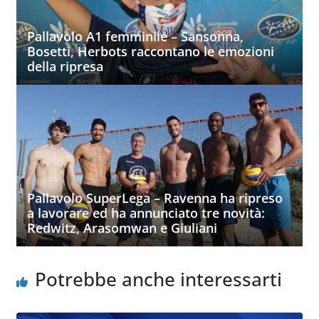
Pallavolo A1 femminile – Sansonna,
Bosetti, Herbots raccontano le emozioni
della ripresa
Pallavolo SuperLega – Ravenna ha ripreso
a lavorare ed ha annunciato tre novità:
Redwitz, Arasomwan e Giuliani
Potrebbe anche interessarti