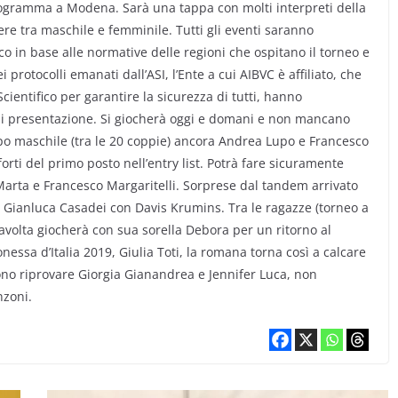
rogramma a Modena. Sarà una tappa con molti interpreti della
re tra maschile e femminile. Tutti gli eventi saranno
o in base alle normative delle regioni che ospitano il torneo e
protocolli emanati dall’ASI, l’Ente a cui AIBVC è affiliato, che
cientifico per garantire la sicurezza di tutti, hanno
 di presentazione. Si giocherà oggi e domani e non mancano
o maschile (tra le 20 coppie) ancora Andrea Lupo e Francesco
orti del primo posto nell’entry list. Potrà fare sicuramente
ta e Francesco Margaritelli. Sorprese dal tandem arrivato
o Gianluca Casadei con Davis Krumins. Tra le ragazze (torneo a
stavolta giocherà con sua sorella Debora per un ritorno al
nessa d’Italia 2019, Giulia Toti, la romana torna così a calcare
liono riprovare Giorgia Gianandrea e Jennifer Luca, non
nzoni.