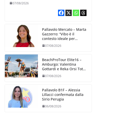
07/08/2026
Pallavolo Mercato – Marta
Gazzerro: “Vibo è il
contesto ideale per
crescere e mettermi alla
07/08/2026
prova”
BeachProTour Elite16 –
Amburgo: Valentina
Gottardi e Reka Orsi Toth
partenza lanciata
07/08/2026
Pallavolo B1F – Alessia
Lillacci confermata dalla
Sirio Perugia
06/08/2026