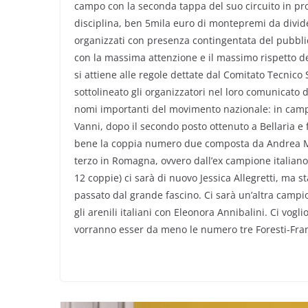
campo con la seconda tappa del suo circuito in p
disciplina, ben 5mila euro di montepremi da divide
organizzati con presenza contingentata del pubblic
con la massima attenzione e il massimo rispetto dei 
si attiene alle regole dettate dal Comitato Tecnico S
sottolineato gli organizzatori nel loro comunicato
nomi importanti del movimento nazionale: in camp
Vanni, dopo il secondo posto ottenuto a Bellaria e f
bene la coppia numero due composta da Andrea Mar
terzo in Romagna, ovvero dall’ex campione italian
12 coppie) ci sarà di nuovo Jessica Allegretti, ma 
passato dal grande fascino. Ci sarà un’altra campio
gli arenili italiani con Eleonora Annibalini. Ci vog
vorranno esser da meno le numero tre Foresti-Fra