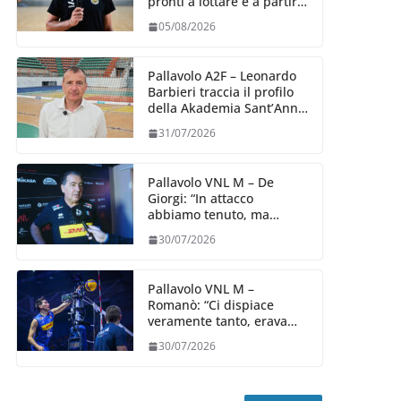
pronti a lottare e a partire
carichi sin dal primo
05/08/2026
giorno”
Pallavolo A2F – Leonardo
Barbieri traccia il profilo
della Akademia Sant’Anna
2026/27
31/07/2026
Pallavolo VNL M – De
Giorgi: “In attacco
abbiamo tenuto, ma
siamo stati penalizzati
30/07/2026
dalla prestazione in
ricezione, è la prima volta”
Pallavolo VNL M –
Romanò: “Ci dispiace
veramente tanto, eravamo
qui per fare di più,
30/07/2026
impareremo”