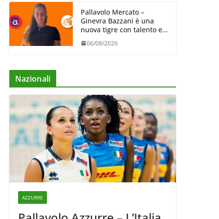
Pallavolo Mercato –
Ginevra Bazzani è una
nuova tigre con talento ed
entusiasmo
06/08/2026
Nazionali
AZZURRE
Pallavolo Azzurre – L’Italia