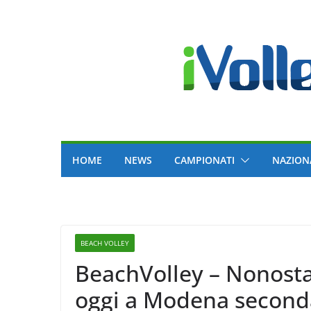
Skip
to
content
HOME
NEWS
CAMPIONATI
NAZION
BEACH VOLLEY
BeachVolley – Nonostan
oggi a Modena seconda