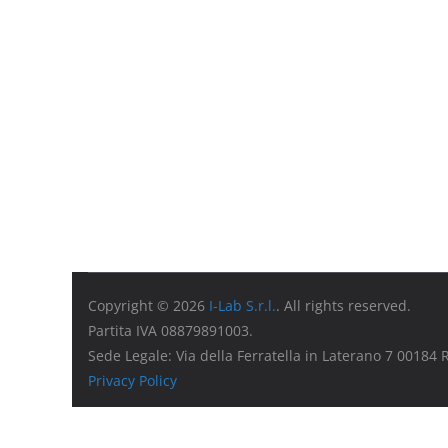
Copyright © 2026
I-Lab S.r.l.
. All rights reserved.
Partita IVA 08879891003.
Sede Legale: Via della Ferratella in Laterano 7 00184
Privacy Policy