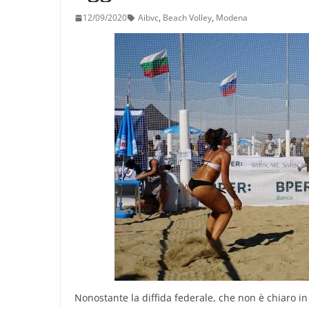
12/09/2020
Aibvc
,
Beach Volley
,
Modena
Nonostante la diffida federale, che non è chiaro in c