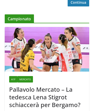
Continua
Campionato
A1F
MERCATO
Pallavolo Mercato – La
tedesca Lena Stigrot
schiaccerà per Bergamo?