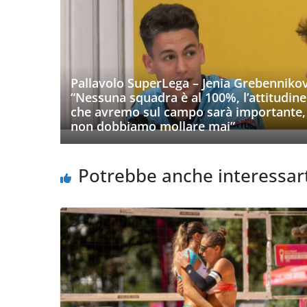
Pallavolo SuperLega – Jenia Grebennikov
“Nessuna squadra è al 100%, l’attitudine
che avremo sul campo sarà importante,
non dobbiamo mollare mai”
Potrebbe anche interessar