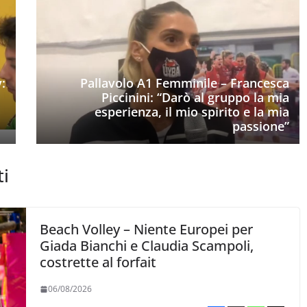
:
Pallavolo A1 Femminile – Francesca
Piccinini: “Darò al gruppo la mia
esperienza, il mio spirito e la mia
passione”
ti
Beach Volley – Niente Europei per
Giada Bianchi e Claudia Scampoli,
costrette al forfait
06/08/2026