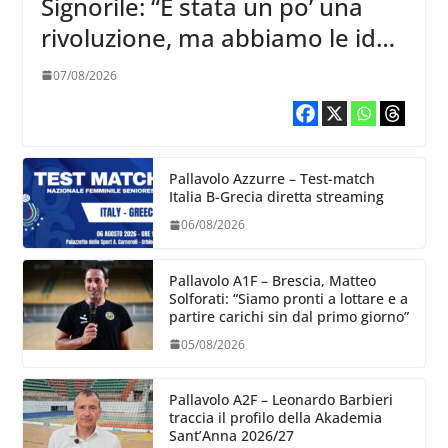
Signorile: “È stata un po’ una
rivoluzione, ma abbiamo le idee
chiare siu cosa vogliamo fare”
07/08/2026
Pallavolo Azzurre – Test-match
Italia B-Grecia diretta streaming
06/08/2026
Pallavolo A1F – Brescia, Matteo
Solforati: “Siamo pronti a lottare e a
partire carichi sin dal primo giorno”
05/08/2026
Pallavolo A2F – Leonardo Barbieri
traccia il profilo della Akademia
Sant’Anna 2026/27