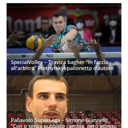
SpecialVolley – Travica bagher “in faccia
all’arbitro” Plotnytskyi pallonetto d’autore
Pallavolo SuperLega – Simone Giannelli:
“Con o senza pubblico cambia, però adesso