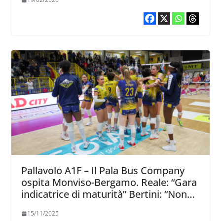
Pallavolo A1F – Il Pala Bus Company
ospita Monviso-Bergamo. Reale: “Gara
indicatrice di maturità” Bertini: “Non
dobbiamo avere paura del punto a
15/11/2025
punto”