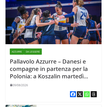
AZZURRE
DA LEGGERE
Pallavolo Azzurre – Danesi e
compagne in partenza per la
Polonia: a Koszalin martedì
giocano contro la Francia
09/08/2026