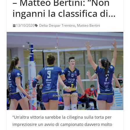
– Matteo Bertini: “Non
inganni la classifica di
Perugia, ci attende una
13/10/2020
Delta Despar Trentino
,
Matteo Bertini
gara molto complicata”
“Un’altra vittoria sarebbe la ciliegina sulla torta per
impreziosire un avvio di campionato davvero molto