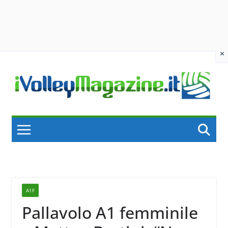
×
Skip
to
content
A1F
Pallavolo A1 femminile