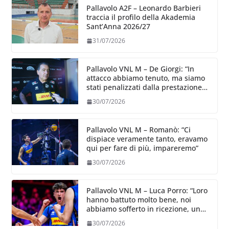
Pallavolo A2F – Leonardo Barbieri
traccia il profilo della Akademia
Sant’Anna 2026/27
31/07/2026
Pallavolo VNL M – De Giorgi: “In
attacco abbiamo tenuto, ma siamo
stati penalizzati dalla prestazione
in ricezione, è la prima volta”
30/07/2026
Pallavolo VNL M – Romanò: “Ci
dispiace veramente tanto, eravamo
qui per fare di più, impareremo”
30/07/2026
Pallavolo VNL M – Luca Porro: “Loro
hanno battuto molto bene, noi
abbiamo sofferto in ricezione, uno
spunto su cui lavorare e migliorare”
30/07/2026