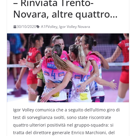
– Rinviata Trento-
Novara, altre quattro
positività riscontrate
30/10/2020
A1FVolley
,
Igor Volley Novara
nel gruppo della Igor
Igor Volley comunica che a seguito dell’ultimo giro di
test di sorveglianza svolti, sono state riscontrate
quattro ulteriori positività nel gruppo-squadra: si
tratta del direttore generale Enrico Marchioni, del