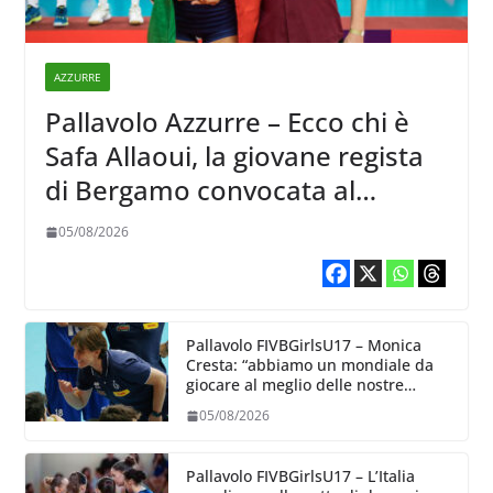
AZZURRE
Pallavolo Azzurre – Ecco chi è
Safa Allaoui, la giovane regista
di Bergamo convocata al
collegiale di Cavalese
05/08/2026
Pallavolo FIVBGirlsU17 – Monica
Cresta: “abbiamo un mondiale da
giocare al meglio delle nostre
capacità”
05/08/2026
Pallavolo FIVBGirlsU17 – L’Italia