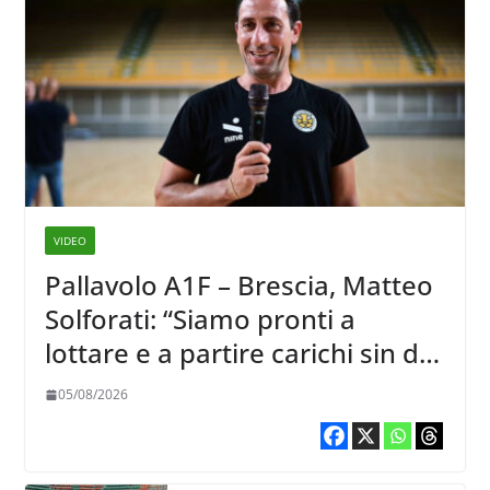
VIDEO
Pallavolo A1F – Brescia, Matteo
Solforati: “Siamo pronti a
lottare e a partire carichi sin dal
primo giorno”
05/08/2026