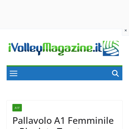
×
Skip
to
content
A1F
Pallavolo A1 Femminile