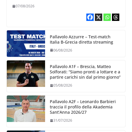
chiare siu cosa vogliamo fare”
07/08/2026
Pallavolo Azzurre – Test-match
Italia B-Grecia diretta streaming
06/08/2026
Pallavolo A1F – Brescia, Matteo
Solforati: “Siamo pronti a lottare e a
partire carichi sin dal primo giorno”
05/08/2026
Pallavolo A2F – Leonardo Barbieri
traccia il profilo della Akademia
Sant’Anna 2026/27
31/07/2026