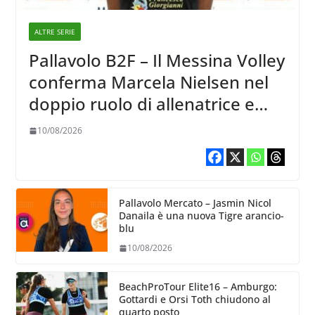
ALTRE SERIE
Pallavolo B2F – Il Messina Volley
conferma Marcela Nielsen nel
doppio ruolo di allenatrice e
giocatrice
10/08/2026
Pallavolo Mercato – Jasmin Nicol
Danaila è una nuova Tigre arancio-
blu
10/08/2026
BeachProTour Elite16 – Amburgo:
Gottardi e Orsi Toth chiudono al
quarto posto