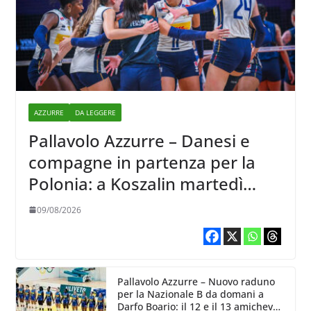
AZZURRE
DA LEGGERE
Pallavolo Azzurre – Danesi e
compagne in partenza per la
Polonia: a Koszalin martedì
giocano contro la Francia
09/08/2026
Pallavolo Azzurre – Nuovo raduno
per la Nazionale B da domani a
Darfo Boario: il 12 e il 13 amichevoli