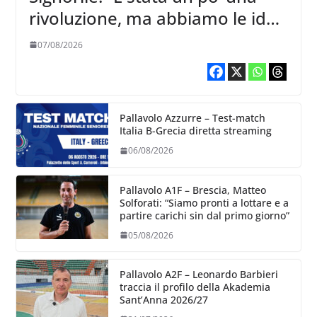
rivoluzione, ma abbiamo le idee
chiare siu cosa vogliamo fare”
07/08/2026
Pallavolo Azzurre – Test-match
Italia B-Grecia diretta streaming
06/08/2026
Pallavolo A1F – Brescia, Matteo
Solforati: “Siamo pronti a lottare e a
partire carichi sin dal primo giorno”
05/08/2026
Pallavolo A2F – Leonardo Barbieri
traccia il profilo della Akademia
Sant’Anna 2026/27