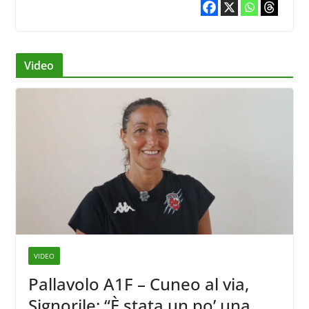
Video
VIDEO
Pallavolo A1F – Cuneo al via,
Signorile: “È stata un po’ una