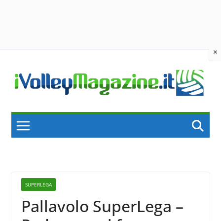
×
Skip
to
content
SUPERLEGA
Pallavolo SuperLega –