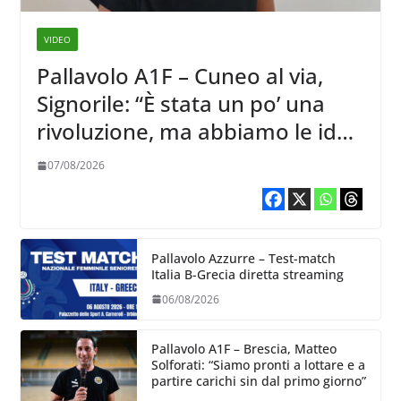
VIDEO
Pallavolo A1F – Cuneo al via,
Signorile: “È stata un po’ una
rivoluzione, ma abbiamo le idee
chiare siu cosa vogliamo fare”
07/08/2026
Pallavolo Azzurre – Test-match
Italia B-Grecia diretta streaming
06/08/2026
Pallavolo A1F – Brescia, Matteo
Solforati: “Siamo pronti a lottare e a
partire carichi sin dal primo giorno”