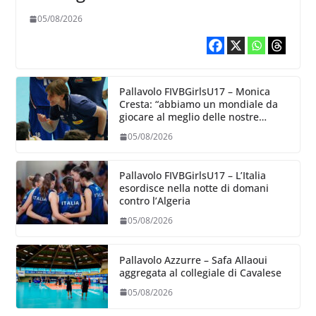
collegiale di Cavalese
05/08/2026
Pallavolo FIVBGirlsU17 – Monica
Cresta: “abbiamo un mondiale da
giocare al meglio delle nostre
capacità”
05/08/2026
Pallavolo FIVBGirlsU17 – L’Italia
esordisce nella notte di domani
contro l’Algeria
05/08/2026
Pallavolo Azzurre – Safa Allaoui
aggregata al collegiale di Cavalese
05/08/2026