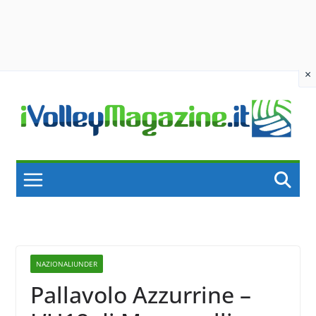
×
Skip
to
content
NAZIONALIUNDER
Pallavolo Azzurrine –