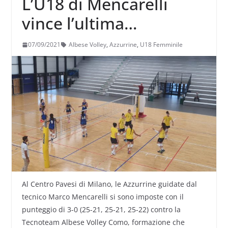
L’U18 di Mencarelli
vince l’ultima
amichevole prima della
07/09/2021
Albese Volley
,
Azzurrine
,
U18 Femminile
partenza per il
Mondiale
Al Centro Pavesi di Milano, le Azzurrine guidate dal
tecnico Marco Mencarelli si sono imposte con il
punteggio di 3-0 (25-21, 25-21, 25-22) contro la
Tecnoteam Albese Volley Como, formazione che