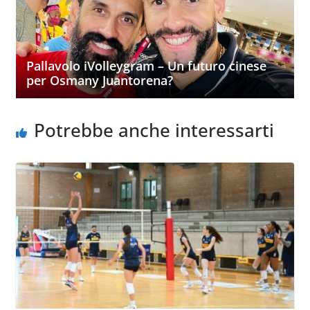
Pallavolo iVolleygram – Un futuro cinese
per Osmany Juantorena?
Potrebbe anche interessarti