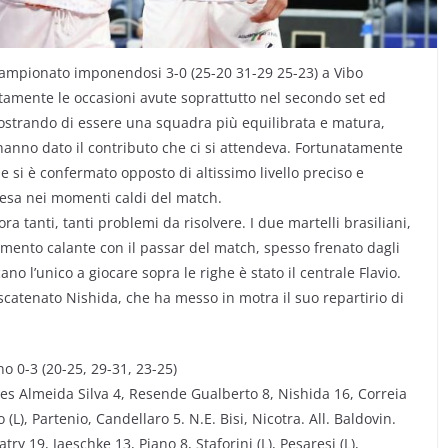
o campionato imponendosi 3-0 (25-20 31-29 25-23) a Vibo
tamente le occasioni avute soprattutto nel secondo set ed
mostrando di essere una squadra più equilibrata e matura,
hanno dato il contributo che ci si attendeva. Fortunatamente
e si è confermato opposto di altissimo livello preciso e
ifesa nei momenti caldi del match.
a tanti, tanti problemi da risolvere. I due martelli brasiliani,
mento calante con il passar del match, spesso frenato dagli
no l’unico a giocare sopra le righe è stato il centrale Flavio.
 scatenato Nishida, che ha messo in motra il suo repartirio di
no 0-3 (20-25, 29-31, 23-25)
rges Almeida Silva 4, Resende Gualberto 8, Nishida 16, Correia
 (L), Partenio, Candellaro 5. N.E. Bisi, Nicotra. All. Baldovin.
ry 19, Jaeschke 13, Piano 8, Staforini (L), Pesaresi (L),