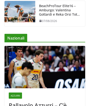
BeachProTour Elite16 –
Amburgo: Valentina
Gottardi e Reka Orsi Toth
partenza lanciata
07/08/2026
Nazionali
AZZURRI
Pallavolo Azzurri – C’è