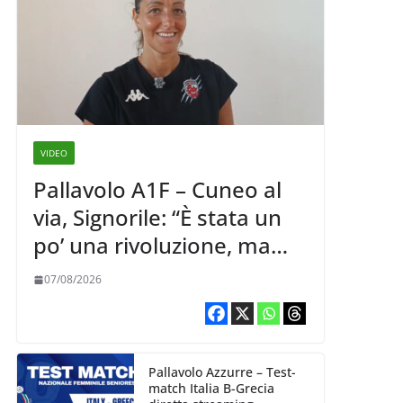
VIDEO
Pallavolo A1F – Cuneo al
via, Signorile: “È stata un
po’ una rivoluzione, ma
abbiamo le idee chiare siu
07/08/2026
cosa vogliamo fare”
Pallavolo Azzurre – Test-
match Italia B-Grecia