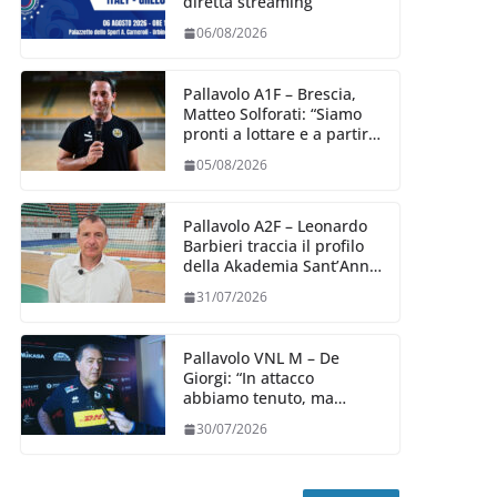
diretta streaming
06/08/2026
Pallavolo A1F – Brescia,
Matteo Solforati: “Siamo
pronti a lottare e a partire
carichi sin dal primo
05/08/2026
giorno”
Pallavolo A2F – Leonardo
Barbieri traccia il profilo
della Akademia Sant’Anna
2026/27
31/07/2026
Pallavolo VNL M – De
Giorgi: “In attacco
abbiamo tenuto, ma
siamo stati penalizzati
30/07/2026
dalla prestazione in
ricezione, è la prima volta”