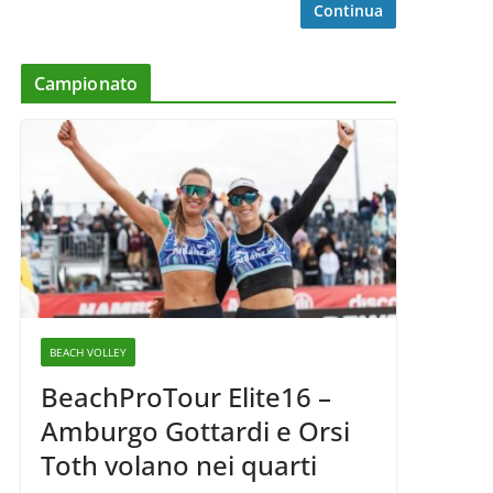
Continua
Campionato
BEACH VOLLEY
BeachProTour Elite16 –
Amburgo Gottardi e Orsi
Toth volano nei quarti