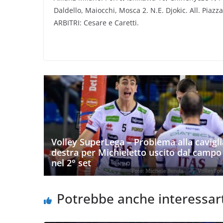
Daldello, Maiocchi, Mosca 2. N.E. Djokic. All. Piazza
ARBITRI: Cesare e Caretti.
Volley SuperLega – Problema alla cavigli
destra per Michieletto uscito dal campo
nel 2° set
Potrebbe anche interessar