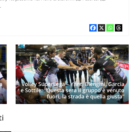
.
a
Volley SuperLega – Yant, Blengini, Garcia
e Sottile: “Questa sera il gruppo è venuto
fuori, la strada è quella giusta”
ti