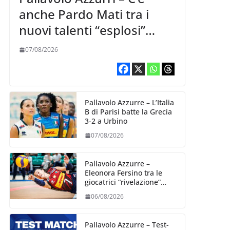
anche Pardo Mati tra i
nuovi talenti “esplosi”
nella VNL 2026 per
07/08/2026
Volleyball World
Pallavolo Azzurre – L’Italia
B di Parisi batte la Grecia
3-2 a Urbino
07/08/2026
Pallavolo Azzurre –
Eleonora Fersino tra le
giocatrici “rivelazione”
della VNL 2026 per
06/08/2026
Volleyball World
Pallavolo Azzurre – Test-