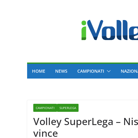
Skip
to
content
HOME
NEWS
CAMPIONATI
NAZION
CAMPIONATI
SUPERLEGA
Volley SuperLega – Ni
vince