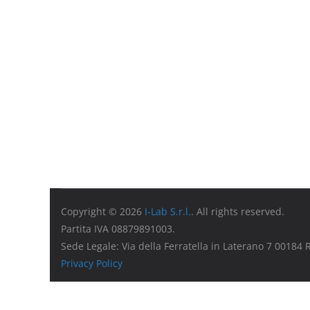
Copyright © 2026
I-Lab S.r.l.
. All rights reserved.
Partita IVA 08879891003.
Sede Legale: Via della Ferratella in Laterano 7 00184
Privacy Policy