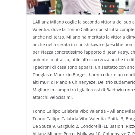
L’Allianz Milano coglie la seconda vittoria del su
Valentia, dove la Tonno Callipo non sfrutta comple
anche nel terzo. Milano ha meritato la vittoria di
anche nella serata in cui Ishikawa e Jaesckhe non 
per Piazza concretissimo l’apporto di Jean Patry, ch
potente in attacco, utile all’occorrenza anche in d
I padroni di casa sono apparsi un sestetto con ancor
Douglas e Mauricio Borges, hanno offerto un rendi
alti muri di Piano e Chinenyeze. Del trio sudamerica
Migliore in campo tra i giallorossi di Baldovin uno
attacchi velocissimi.
Tonno Callipo Calabria Vibo Valentia – Allianz Mila
Tonno Callipo Calabria Vibo Valentia: Saitta 3, Bo
De Souza 9, Gargiulo 2, Condorelli (L), Basic 1, Rizzo
Allianz Milano: Porro, Ishikawa 10, Chinenyeze 7, Pat