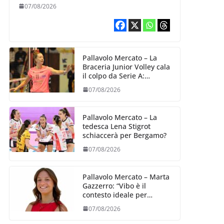
07/08/2026
Pallavolo Mercato – La
Braceria Junior Volley cala
il colpo da Serie A:
Barbara Varaldo è il nuovo
07/08/2026
riferimento dell’attacco
gialloviola
Pallavolo Mercato – La
tedesca Lena Stigrot
schiaccerà per Bergamo?
07/08/2026
Pallavolo Mercato – Marta
Gazzerro: “Vibo è il
contesto ideale per
crescere e mettermi alla
07/08/2026
prova”