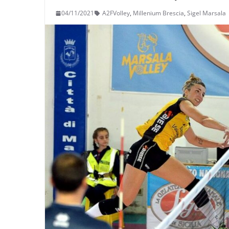
04/11/2021
A2FVolley
,
Millenium Brescia
,
Sigel Marsala