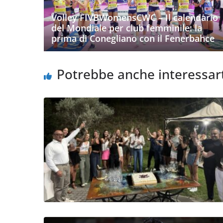
Volley FIVBWomensCWC – Il calendario
del Mondiale per club femminile: la
prima di Conegliano con il Fenerbahce
Potrebbe anche interessar