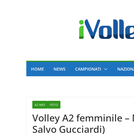
Skip
to
content
HOME
NEWS
CAMPIONATI
NAZION
A2 MEF
FOTO
Volley A2 femminile – 
Salvo Gucciardi)