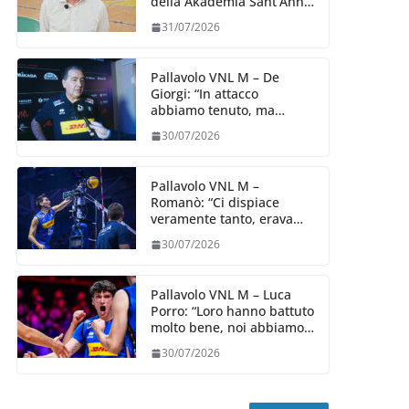
della Akademia Sant’Anna
2026/27
31/07/2026
Pallavolo VNL M – De
Giorgi: “In attacco
abbiamo tenuto, ma
siamo stati penalizzati
30/07/2026
dalla prestazione in
ricezione, è la prima volta”
Pallavolo VNL M –
Romanò: “Ci dispiace
veramente tanto, eravamo
qui per fare di più,
30/07/2026
impareremo”
Pallavolo VNL M – Luca
Porro: “Loro hanno battuto
molto bene, noi abbiamo
sofferto in ricezione, uno
30/07/2026
spunto su cui lavorare e
migliorare”