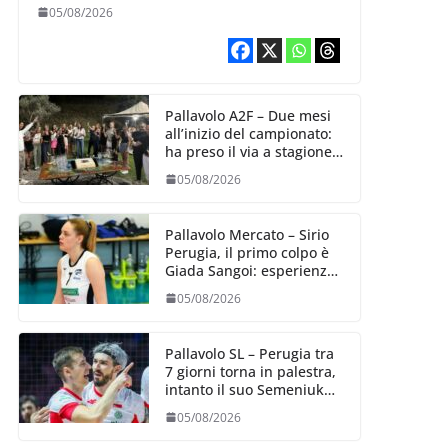
Aurora Bertasi
05/08/2026
Pallavolo A2F – Due mesi
all’inizio del campionato:
ha preso il via a stagione
delle Black Angels
05/08/2026
Pallavolo Mercato – Sirio
Perugia, il primo colpo è
Giada Sangoi: esperienza
e talento in attacco
05/08/2026
Pallavolo SL – Perugia tra
7 giorni torna in palestra,
intanto il suo Semeniuk
festeggia il bis in VNL
05/08/2026