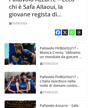
chi è Safa Allaoui, la
giovane regista di
Bergamo convocata al
05/08/2026
collegiale di Cavalese
Pallavolo FIVBGirlsU17 –
Monica Cresta: “abbiamo
un mondiale da giocare al
meglio delle nostre
05/08/2026
capacità”
Pallavolo FIVBGirlsU17 –
L’Italia esordisce nella
notte di domani contro
l’Algeria
05/08/2026
Pallavolo Azzurre – Safa