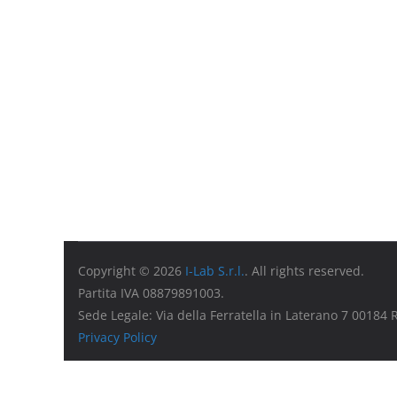
Copyright © 2026
I-Lab S.r.l.
. All rights reserved.
Partita IVA 08879891003.
Sede Legale: Via della Ferratella in Laterano 7 00184
Privacy Policy