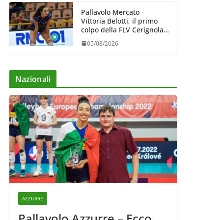
Pallavolo Mercato –
Vittoria Belotti, il primo
colpo della FLV Cerignola:
esperienza e qualità al
05/08/2026
centro
Nazionali
AZZURRE
Pallavolo Azzurre – Ecco