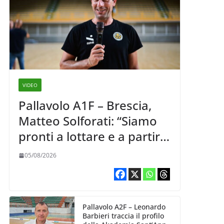
VIDEO
Pallavolo A1F – Brescia,
Matteo Solforati: “Siamo
pronti a lottare e a partire
carichi sin dal primo
05/08/2026
giorno”
Pallavolo A2F – Leonardo
Barbieri traccia il profilo