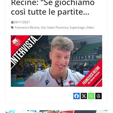
Recine: “Se giochiamo
così tutte le partite
saranno c…i amari per
04/11/2021
tutti”
Francesco Recine
,
Gas Sales Piacenza
,
SuperLega
,
Video