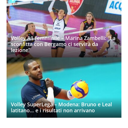
Volley A1 femminile – Marina Zambelli: “La
sconfitta con Bergamo ci servirà da
lezione”
Volley SuperLega – Modena: Bruno e Leal
latitano… e i risultati non arrivano