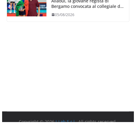
Allaoui, la giovane regista di
Bergamo convocata al collegiale di
Cavalese
05/08/2026
Copyright © 2026
I-Lab S.r.l.
. All rights reserved.
Partita IVA 08879891003.