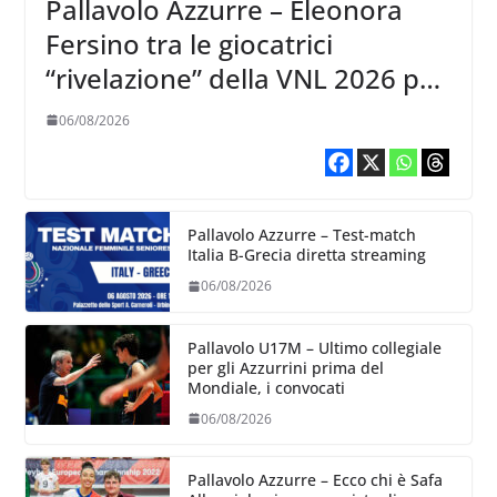
Pallavolo Azzurre – Eleonora
Fersino tra le giocatrici
“rivelazione” della VNL 2026 per
Volleyball World
06/08/2026
Pallavolo Azzurre – Test-match
Italia B-Grecia diretta streaming
06/08/2026
Pallavolo U17M – Ultimo collegiale
per gli Azzurrini prima del
Mondiale, i convocati
06/08/2026
Pallavolo Azzurre – Ecco chi è Safa