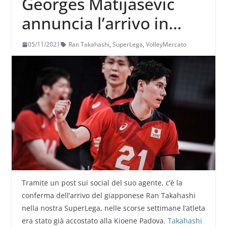
Georges Matijasevic
annuncia l’arrivo in
SuperLega di Ran
05/11/2021
Ran Takahashi
,
SuperLega
,
VolleyMercato
Takahashi
Tramite un post sui social del suo agente, c’è la
conferma dell’arrivo del giapponese Ran Takahashi
nella nostra SuperLega, nelle scorse settimane l’atleta
era stato già accostato alla Kioene Padova.
Takahashi