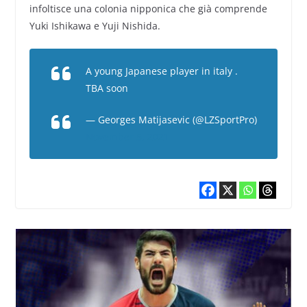
infoltisce una colonia nipponica che già comprende
Yuki Ishikawa e Yuji Nishida.
A young Japanese player in italy .
TBA soon
— Georges Matijasevic (@LZSportPro)
November 5, 2021