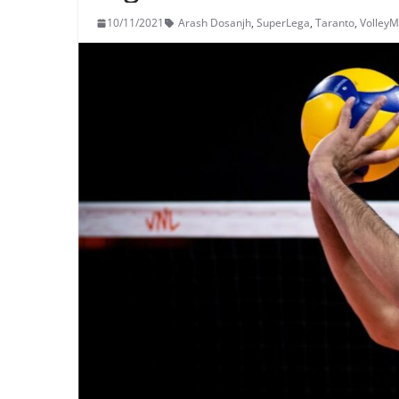
10/11/2021
Arash Dosanjh
,
SuperLega
,
Taranto
,
VolleyM