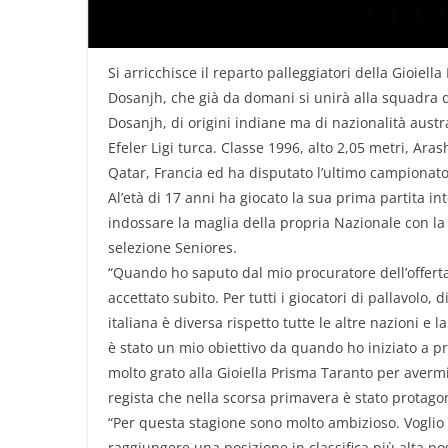
Si arricchisce il reparto palleggiatori della Gioiell
Dosanjh, che già da domani si unirà alla squadra d
Dosanjh, di origini indiane ma di nazionalità austr
Efeler Ligi turca. Classe 1996, alto 2,05 metri, Ara
Qatar, Francia ed ha disputato l’ultimo campionat
Al’età di 17 anni ha giocato la sua prima partita i
indossare la maglia della propria Nazionale con l
selezione Seniores.
“Quando ho saputo dal mio procuratore dell’offerta
accettato subito. Per tutti i giocatori di pallavolo,
italiana è diversa rispetto tutte le altre nazioni e l
è stato un mio obiettivo da quando ho iniziato a pr
molto grato alla Gioiella Prisma Taranto per avermi
regista che nella scorsa primavera è stato protagon
“Per questa stagione sono molto ambizioso. Voglio
raggiungere una posizione in classifica più alta p