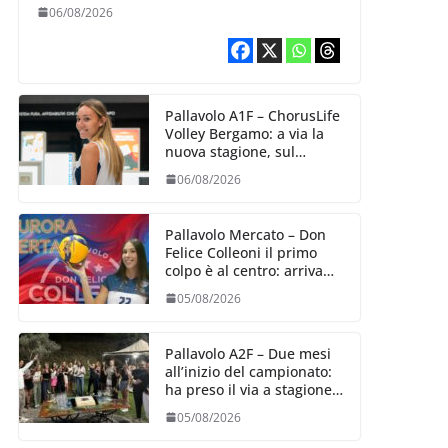
10 agosto, i sogni di
06/08/2026
salvezza di Julie
Lengweiler,
Pallavolo A1F – ChorusLife
Volley Bergamo: a via la
nuova stagione, sul
mercato si cerca la vice
06/08/2026
Ungureanu
Pallavolo Mercato – Don
Felice Colleoni il primo
colpo è al centro: arriva
Aurora Bertasi
05/08/2026
Pallavolo A2F – Due mesi
all’inizio del campionato:
ha preso il via a stagione
delle Black Angels
05/08/2026