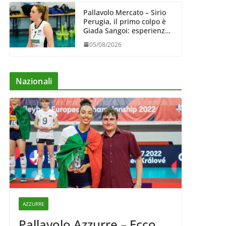
Pallavolo Mercato – Sirio
Perugia, il primo colpo è
Giada Sangoi: esperienza
e talento in attacco
05/08/2026
Nazionali
AZZURRE
Pallavolo Azzurre – Ecco