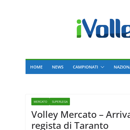
Skip
to
content
HOME
NEWS
CAMPIONATI
NAZION
MERCATO
SUPERLEGA
Volley Mercato – Arriva
regista di Taranto