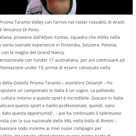
a Prisma Taranto Volley con l’arrivo nel roster rossoblù di Arash
i Vincenzo Di Pinto.
aliana, proviene dall’Afyon Yuntas, squadra che milita nella
sh vanta svariate esperienze in Finlandia, Svizzera, Polonia,
o con la maglia del Grand Nancy.
nternazionale con l’under 17 australiana, per poi continuare ad
a formazione under 19, prima di essere convocato nella
 della Gioiella Prisma Taranto – esordisce Dosanjh – ho
 disputare un campionato in Italia è un sogno. La pallavolo
a cultura intorno a questo sport è incredibile. Giocare in Italia
aticare questo sport a livello professionale, quindi, sono
 dato questa opportunità”. – poi ha continuato il talentuoso
ista con la sua nazionale della VNL nella bolla di Rimini –
 lavorare sodo insieme ai miei nuovi compagni per
ossibile. Ho seguito attentamente questa prima parte di