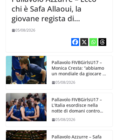
chi è Safa Allaoui, la
giovane regista di
Bergamo convocata al
05/08/2026
collegiale di Cavalese
Pallavolo FIVBGirlsU17 –
Monica Cresta: “abbiamo
un mondiale da giocare al
meglio delle nostre
05/08/2026
capacità”
Pallavolo FIVBGirlsU17 –
L’Italia esordisce nella
notte di domani contro
l’Algeria
05/08/2026
Pallavolo Azzurre – Safa