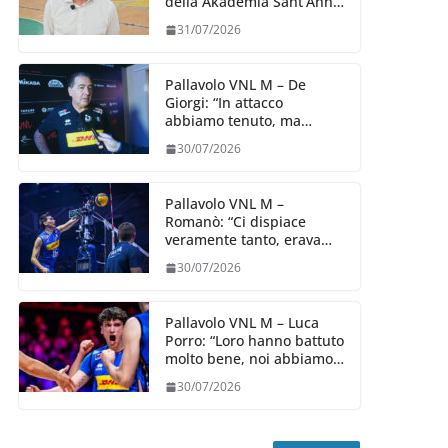
della Akademia Sant’Anna
2026/27
31/07/2026
Pallavolo VNL M – De
Giorgi: “In attacco
abbiamo tenuto, ma
siamo stati penalizzati
30/07/2026
dalla prestazione in
ricezione, è la prima volta”
Pallavolo VNL M –
Romanò: “Ci dispiace
veramente tanto, eravamo
qui per fare di più,
30/07/2026
impareremo”
Pallavolo VNL M – Luca
Porro: “Loro hanno battuto
molto bene, noi abbiamo
sofferto in ricezione, uno
30/07/2026
spunto su cui lavorare e
migliorare”