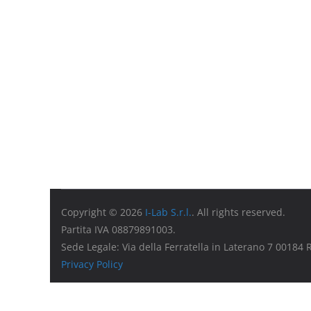
Copyright © 2026
I-Lab S.r.l.
. All rights reserved.
Partita IVA 08879891003.
Sede Legale: Via della Ferratella in Laterano 7 00184
Privacy Policy