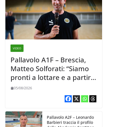
VIDEO
Pallavolo A1F – Brescia,
Matteo Solforati: “Siamo
pronti a lottare e a partire
carichi sin dal primo
05/08/2026
giorno”
Pallavolo A2F – Leonardo
Barbieri traccia il profilo