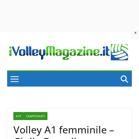
×
Skip
to
content
A1F
CAMPIONATI
Volley A1 femminile –