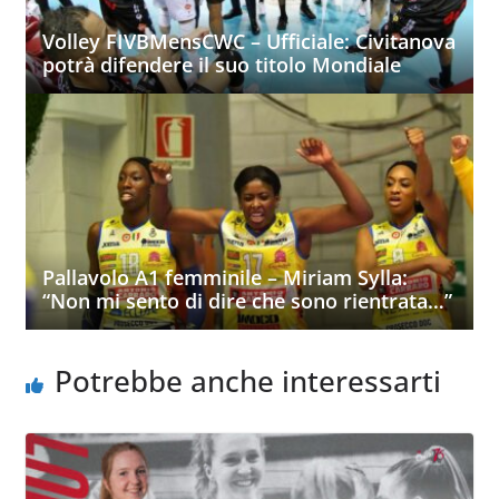
Volley FIVBMensCWC – Ufficiale: Civitanova
potrà difendere il suo titolo Mondiale
Pallavolo A1 femminile – Miriam Sylla:
“Non mi sento di dire che sono rientrata…”
Potrebbe anche interessarti