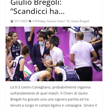
Giulio Bregoli:
“Scandicci ha
grandissime
12/11/2021
A1FVolley
,
Fenera Chieri ’76
,
Giulio Bregoli
individualità, ma per
noi è il momento di
alzare l’asticella”
Lo 0-3 contro Conegliano, probabilmente inganna
sull’andamento di quel match. Il Chieri di Giulio
Bregoli ha giocato una una signora partita ed ha
tenuto a lungo in campo Egonu e compagne. Sinora il