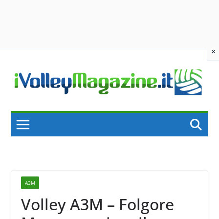
×
Skip
to
content
A3M
Volley A3M – Folgore