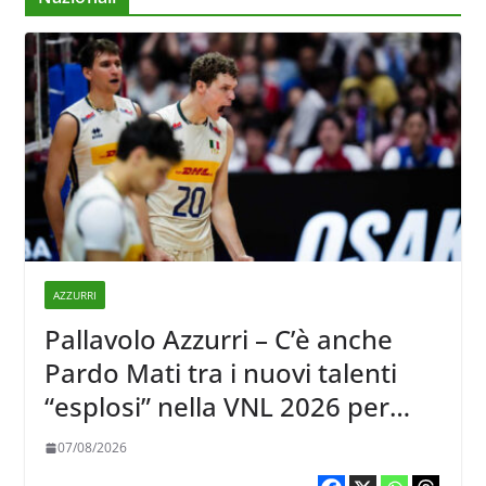
AZZURRI
Pallavolo Azzurri – C’è anche
Pardo Mati tra i nuovi talenti
“esplosi” nella VNL 2026 per
Volleyball World
07/08/2026