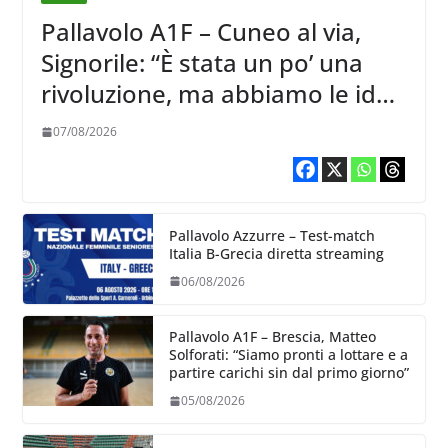
Pallavolo A1F – Cuneo al via,
Signorile: “È stata un po’ una
rivoluzione, ma abbiamo le idee
chiare siu cosa vogliamo fare”
07/08/2026
Pallavolo Azzurre – Test-match
Italia B-Grecia diretta streaming
06/08/2026
Pallavolo A1F – Brescia, Matteo
Solforati: “Siamo pronti a lottare e a
partire carichi sin dal primo giorno”
05/08/2026