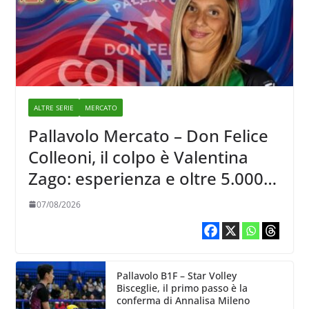
ALTRE SERIE
MERCATO
Pallavolo Mercato – Don Felice
Colleoni, il colpo è Valentina
Zago: esperienza e oltre 5.000
punti al servizio di Trescore
07/08/2026
Pallavolo B1F – Star Volley
Bisceglie, il primo passo è la
conferma di Annalisa Mileno