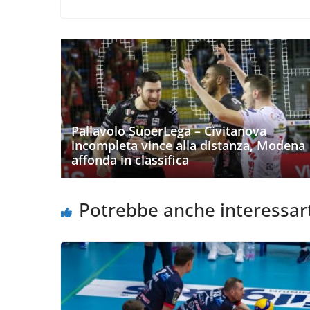
Pallavolo SuperLega – Civitanova
incompleta vince alla distanza, Modena
affonda in classifica
Potrebbe anche interessar