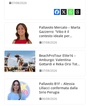
07/08/2026
Pallavolo Mercato – Marta
Gazzerro: “Vibo è il
contesto ideale per
crescere e mettermi alla
07/08/2026
prova”
BeachProTour Elite16 –
Amburgo: Valentina
Gottardi e Reka Orsi Toth
partenza lanciata
07/08/2026
Pallavolo B1F – Alessia
Lillacci confermata dalla
Sirio Perugia
06/08/2026