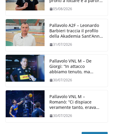
pronti a lottare e a partire
carichi sin dal primo
05/08/2026
giorno”
Pallavolo A2F – Leonardo
Barbieri traccia il profilo
della Akademia Sant’Anna
2026/27
31/07/2026
Pallavolo VNL M – De
Giorgi: “In attacco
abbiamo tenuto, ma
siamo stati penalizzati
30/07/2026
dalla prestazione in
ricezione, è la prima volta”
Pallavolo VNL M –
Romanò: “Ci dispiace
veramente tanto, eravamo
qui per fare di più,
30/07/2026
impareremo”