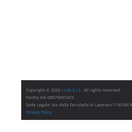
Copyright © 2026
I-Lab S.r.l.
. All rights reserved.
Partita IVA 08879891003.
Sede Legale: Via della Ferratella in Laterano 7 00184
Privacy Policy