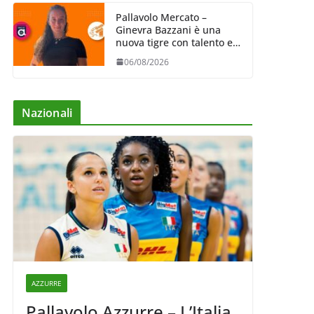
Pallavolo Mercato –
Ginevra Bazzani è una
nuova tigre con talento ed
entusiasmo
06/08/2026
Nazionali
AZZURRE
Pallavolo Azzurre – L’Italia