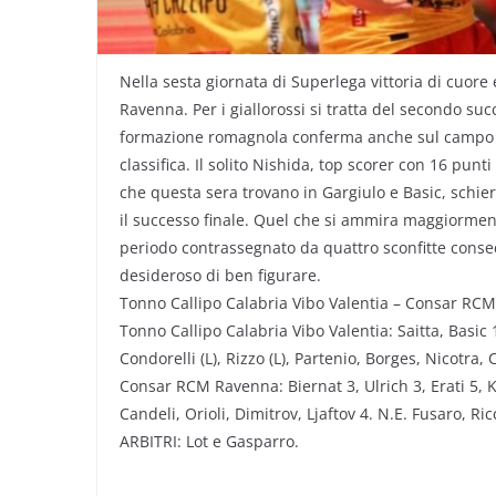
Nella sesta giornata di Superlega vittoria di cuore
Ravenna. Per i giallorossi si tratta del secondo suc
formazione romagnola conferma anche sul campo del
classifica. Il solito Nishida, top scorer con 16 punt
che questa sera trovano in Gargiulo e Basic, schiera
il successo finale. Quel che si ammira maggiormente
periodo contrassegnato da quattro sconfitte consecu
desideroso di ben figurare.
Tonno Callipo Calabria Vibo Valentia – Consar RCM
Tonno Callipo Calabria Vibo Valentia: Saitta, Basic
Condorelli (L), Rizzo (L), Partenio, Borges, Nicotra, 
Consar RCM Ravenna: Biernat 3, Ulrich 3, Erati 5, Kl
Candeli, Orioli, Dimitrov, Ljaftov 4. N.E. Fusaro, Ric
ARBITRI: Lot e Gasparro.