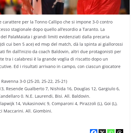
 e carattere per la Tonno Callipo che si impone 3-0 contro
cesso stagionale dopo quello all’esordio a Taranto. La
 PalaMaiata i grandi limiti evidenziati dalla precaria
i (di cui ben 5 ace) ed mvp del match, dà la spinta ai giallorossi
ti fin dall’inizio da coach Baldovin, altri due protagonisti per
 tra i calabresi è la grande voglia di riscatto dopo un
tive. Ed i risultati arrivano in campo, con ciascun giocatore
 Ravenna 3-0 (25-20, 25-22, 25-21)
 13, Resende Gualberto 7, Nishida 16, Douglas 12, Gargiulo 6,
Candellaro 0. N.E. Laurendi, Bisi. All. Baldovin.
apwijk 14, Vukasinovic 9, Comparoni 4, Pirazzoli (L), Goi (L),
ci Maccarini. All. Giombini.