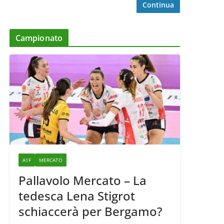
Continua
Campionato
A1F
MERCATO
Pallavolo Mercato – La
tedesca Lena Stigrot
schiaccerà per Bergamo?