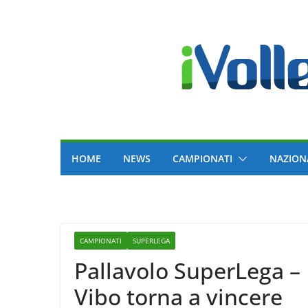
Skip
to
content
HOME
NEWS
CAMPIONATI
NAZION
CAMPIONATI
SUPERLEGA
Pallavolo SuperLega –
Vibo torna a vincere