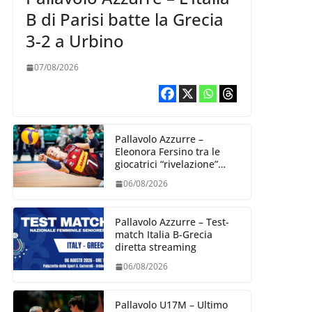
B di Parisi batte la Grecia
3-2 a Urbino
07/08/2026
Pallavolo Azzurre –
Eleonora Fersino tra le
giocatrici “rivelazione”
della VNL 2026 per
06/08/2026
Volleyball World
Pallavolo Azzurre – Test-
match Italia B-Grecia
diretta streaming
06/08/2026
Pallavolo U17M – Ultimo