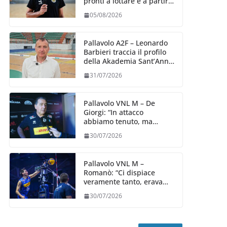
pronti a lottare e a partire
carichi sin dal primo
05/08/2026
giorno”
Pallavolo A2F – Leonardo
Barbieri traccia il profilo
della Akademia Sant’Anna
2026/27
31/07/2026
Pallavolo VNL M – De
Giorgi: “In attacco
abbiamo tenuto, ma
siamo stati penalizzati
30/07/2026
dalla prestazione in
ricezione, è la prima volta”
Pallavolo VNL M –
Romanò: “Ci dispiace
veramente tanto, eravamo
qui per fare di più,
30/07/2026
impareremo”