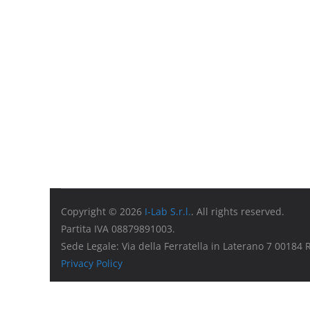
Copyright © 2026
I-Lab S.r.l.
. All rights reserved.
Partita IVA 08879891003.
Sede Legale: Via della Ferratella in Laterano 7 00184
Privacy Policy