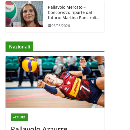
Pallavolo Mercato –
Concorezzo riparte dal
futuro: Martina Panciroli è
il primo acquisto
06/08/2026
Nazionali
AZZURRE
Pallavolo Azzurre –