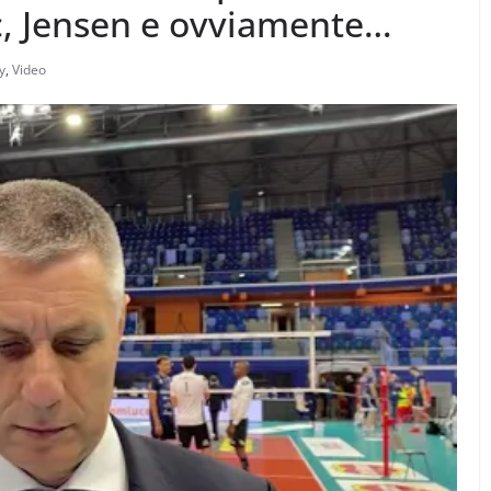
ic, Jensen e ovviamente
y
,
Video