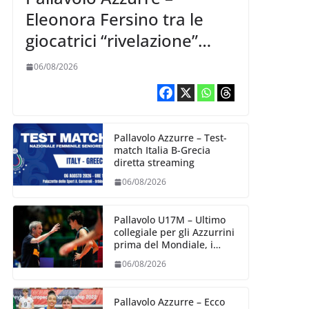
Eleonora Fersino tra le
giocatrici “rivelazione”
della VNL 2026 per
06/08/2026
Volleyball World
Pallavolo Azzurre – Test-
match Italia B-Grecia
diretta streaming
06/08/2026
Pallavolo U17M – Ultimo
collegiale per gli Azzurrini
prima del Mondiale, i
convocati
06/08/2026
Pallavolo Azzurre – Ecco