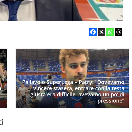
Pallavolo SuperLega – Patry: “Dovevamo
a
vincere stasera, entrare con la testa
giusta era difficile, avevamo un po’ di
pressione”
ti