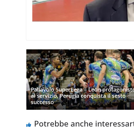
Pallavolo SuperLega – Leon protagonist
al servizio, Perugia conquista il sesto
successo
Potrebbe anche interessar