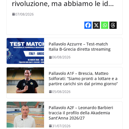
rivoluzione, ma abbiamo le idee
chiare siu cosa vogliamo fare”
07/08/2026
Pallavolo Azzurre – Test-match
Italia B-Grecia diretta streaming
06/08/2026
Pallavolo A1F – Brescia, Matteo
Solforati: “Siamo pronti a lottare e a
partire carichi sin dal primo giorno”
05/08/2026
Pallavolo A2F – Leonardo Barbieri
traccia il profilo della Akademia
Sant’Anna 2026/27
31/07/2026