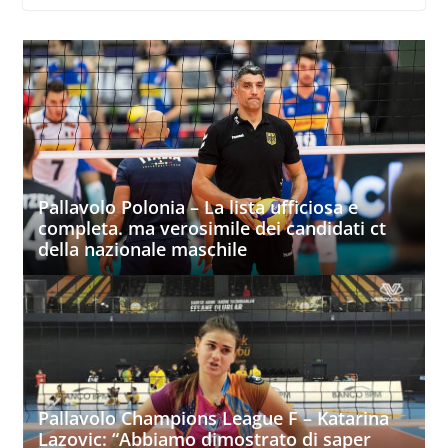
Pallavolo Polonia – La lista ufficiosa e
completa. ma verosimile dei candidati ct
della nazionale maschile
Pallavolo Champions League F – Katarina
Lazovic: “Abbiamo dimostrato di saper