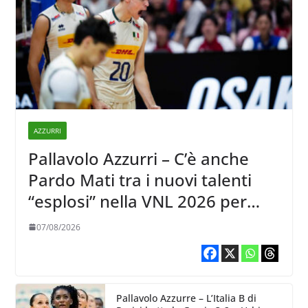
AZZURRI
Pallavolo Azzurri – C’è anche
Pardo Mati tra i nuovi talenti
“esplosi” nella VNL 2026 per
Volleyball World
07/08/2026
Pallavolo Azzurre – L’Italia B di