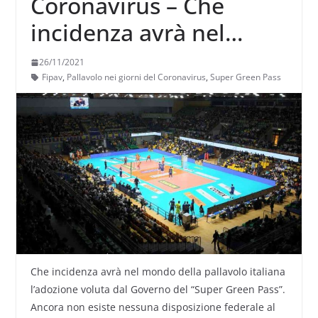
Coronavirus – Che
incidenza avrà nel
volley italiano
26/11/2021
l’adozione del “Super
Fipav
,
Pallavolo nei giorni del Coronavirus
,
Super Green Pass
Green Pass”?
Che incidenza avrà nel mondo della pallavolo italiana
l’adozione voluta dal Governo del “Super Green Pass”.
Ancora non esiste nessuna disposizione federale al