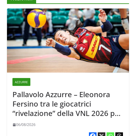
AZZURRE
Pallavolo Azzurre – Eleonora
Fersino tra le giocatrici
“rivelazione” della VNL 2026 per
Volleyball World
06/08/2026