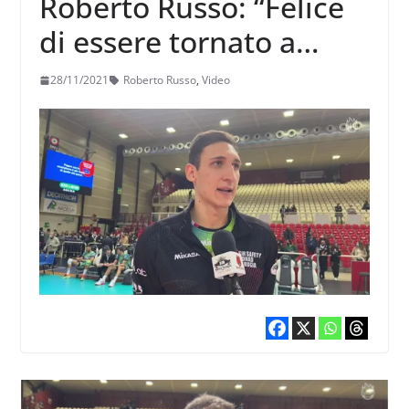
Roberto Russo: “Felice
di essere tornato a
giocare, non sono al top
28/11/2021
Roberto Russo
,
Video
ma per esserlo occorre
stare in campo”