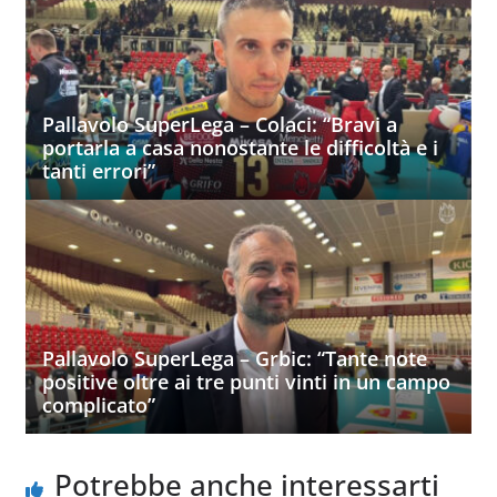
Pallavolo SuperLega – Colaci: “Bravi a
portarla a casa nonostante le difficoltà e i
tanti errori”
Pallavolo SuperLega – Grbic: “Tante note
positive oltre ai tre punti vinti in un campo
complicato”
Potrebbe anche interessarti