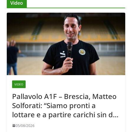
Video
VIDEO
Pallavolo A1F – Brescia, Matteo
Solforati: “Siamo pronti a
lottare e a partire carichi sin dal
primo giorno”
05/08/2026