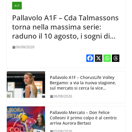
A1F
Pallavolo A1F – Cda Talmassons
torna nella massima serie:
raduno il 10 agosto, i sogni di
salvezza di Julie Lengweiler,
06/08/2026
Pallavolo A1F – ChorusLife Volley
Bergamo: a via la nuova stagione,
sul mercato si cerca la vice
Ungureanu
06/08/2026
Pallavolo Mercato – Don Felice
Colleoni il primo colpo è al centro:
arriva Aurora Bertasi
05/08/2026