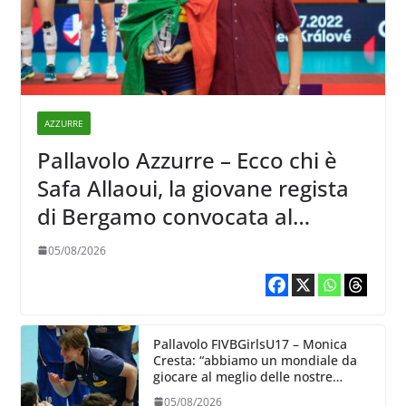
AZZURRE
Pallavolo Azzurre – Ecco chi è
Safa Allaoui, la giovane regista
di Bergamo convocata al
collegiale di Cavalese
05/08/2026
Pallavolo FIVBGirlsU17 – Monica
Cresta: “abbiamo un mondiale da
giocare al meglio delle nostre
capacità”
05/08/2026