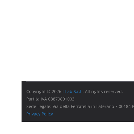
Copyright © 2026
I-Lab S.r.l.
. All rights reserved.
Partita IVA 08879891003.
Sede Legale: Via della Ferratella in Laterano 7 00184
Privacy Policy