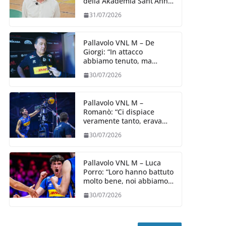
della Akademia Sant’Anna
2026/27
31/07/2026
Pallavolo VNL M – De
Giorgi: “In attacco
abbiamo tenuto, ma
siamo stati penalizzati
30/07/2026
dalla prestazione in
ricezione, è la prima volta”
Pallavolo VNL M –
Romanò: “Ci dispiace
veramente tanto, eravamo
qui per fare di più,
30/07/2026
impareremo”
Pallavolo VNL M – Luca
Porro: “Loro hanno battuto
molto bene, noi abbiamo
sofferto in ricezione, uno
30/07/2026
spunto su cui lavorare e
migliorare”