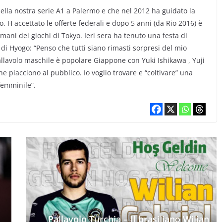
la nostra serie A1 a Palermo e che nel 2012 ha guidato la
 H accettato le offerte federali e dopo 5 anni (da Rio 2016) è
mani dei giochi di Tokyo. Ieri sera ha tenuto una festa di
 di Hyogo: “Penso che tutti siano rimasti sorpresi del mio
allavolo maschile è popolare Giappone con Yuki Ishikawa , Yuji
che piacciono al pubblico. Io voglio trovare e “coltivare” una
femminile”.
Pallavolo Turchia – Il brasiliano Wilian