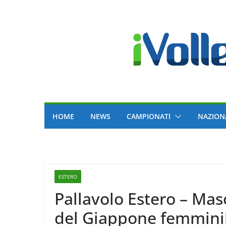
Skip
to
content
HOME
NEWS
CAMPIONATI
NAZION
ESTERO
Pallavolo Estero – Ma
del Giappone femminile