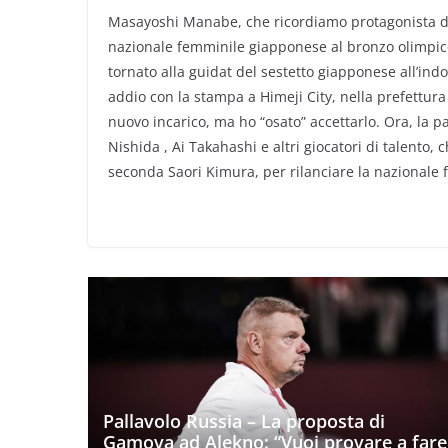
Masayoshi Manabe, che ricordiamo protagonista del
nazionale femminile giapponese al bronzo olimpico.
tornato alla guidat del sestetto giapponese all’indo
addio con la stampa a Himeji City, nella prefettura
nuovo incarico, ma ho “osato” accettarlo. Ora, la p
Nishida , Ai Takahashi e altri giocatori di talento, 
seconda Saori Kimura, per rilanciare la nazionale 
Pallavolo Russia – La proposta di
Gamova ad Alekno: “Vuoi provare a fare