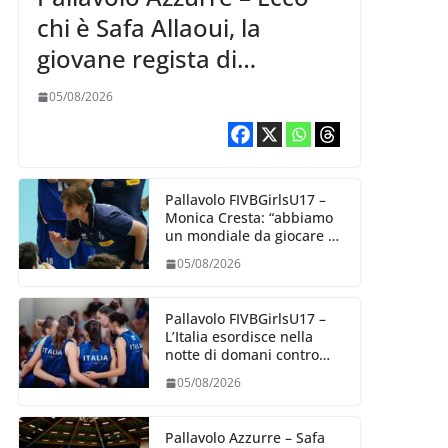
chi è Safa Allaoui, la
giovane regista di
Bergamo convocata al
05/08/2026
collegiale di Cavalese
Pallavolo FIVBGirlsU17 –
Monica Cresta: “abbiamo
un mondiale da giocare al
meglio delle nostre
05/08/2026
capacità”
Pallavolo FIVBGirlsU17 –
L’Italia esordisce nella
notte di domani contro
l’Algeria
05/08/2026
Pallavolo Azzurre – Safa