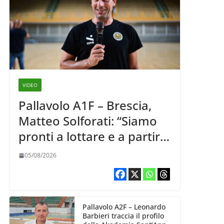
VIDEO
Pallavolo A1F – Brescia,
Matteo Solforati: “Siamo
pronti a lottare e a partire
carichi sin dal primo
05/08/2026
giorno”
Pallavolo A2F – Leonardo
Barbieri traccia il profilo