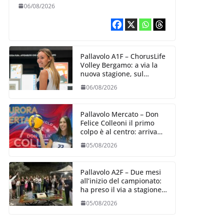
10 agosto, i sogni di
06/08/2026
salvezza di Julie
Lengweiler,
Pallavolo A1F – ChorusLife
Volley Bergamo: a via la
nuova stagione, sul
mercato si cerca la vice
06/08/2026
Ungureanu
Pallavolo Mercato – Don
Felice Colleoni il primo
colpo è al centro: arriva
Aurora Bertasi
05/08/2026
Pallavolo A2F – Due mesi
all’inizio del campionato:
ha preso il via a stagione
delle Black Angels
05/08/2026