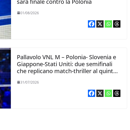
sarà finale contro la Polonia
01/08/2026
Pallavolo VNL M – Polonia- Slovenia e
Giappone-Stati Uniti: due semifinali
che replicano match-thriller al quinto
set
31/07/2026