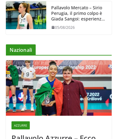
Pallavolo Mercato – Sirio
Perugia, il primo colpo è
Giada Sangoi: esperienza
e talento in attacco
05/08/2026
Nazionali
AZZURRE
Pallavolo Azzurre – Ecco