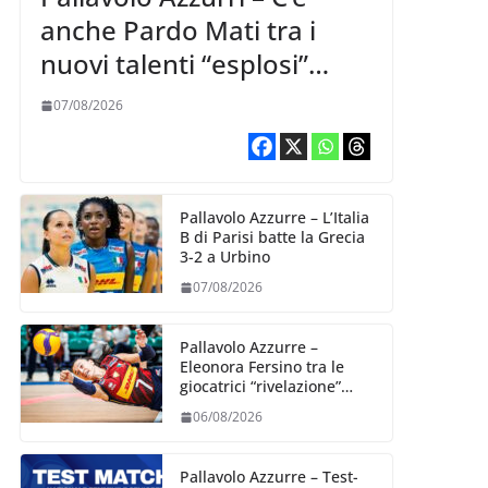
anche Pardo Mati tra i
nuovi talenti “esplosi”
nella VNL 2026 per
07/08/2026
Volleyball World
Pallavolo Azzurre – L’Italia
B di Parisi batte la Grecia
3-2 a Urbino
07/08/2026
Pallavolo Azzurre –
Eleonora Fersino tra le
giocatrici “rivelazione”
della VNL 2026 per
06/08/2026
Volleyball World
Pallavolo Azzurre – Test-