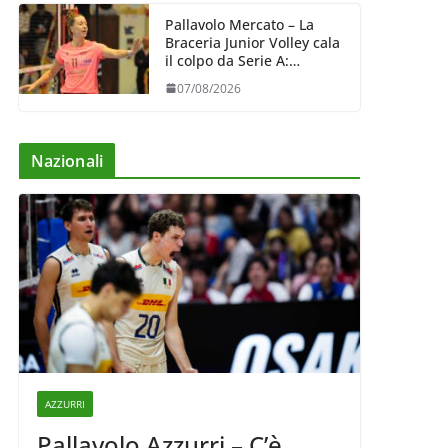
Pallavolo Mercato – La
Braceria Junior Volley cala
il colpo da Serie A:
Barbara Varaldo è il nuovo
07/08/2026
riferimento dell’attacco
gialloviola
Nazionali
AZZURRI
Pallavolo Azzurri – C’è