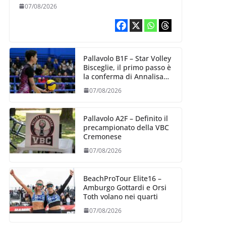
esperienza e oltre 5.000
07/08/2026
punti al servizio di
Trescore
Pallavolo B1F – Star Volley
Bisceglie, il primo passo è
la conferma di Annalisa
Mileno
07/08/2026
Pallavolo A2F – Definito il
precampionato della VBC
Cremonese
07/08/2026
BeachProTour Elite16 –
Amburgo Gottardi e Orsi
Toth volano nei quarti
07/08/2026