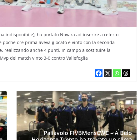
ma indisponibile), ha portato Novara ad inserire a referto
he poche ore prima aveva giocato e vinto con la seconda
e, realizzando anche 4 punti. In campo a sostituire la
 Mvp del match vinto 3-0 contro Vallefoglia
à
Pallavolo FIVBMensCWC – A Belo
e
Horizonte Trento ha trovato un clima