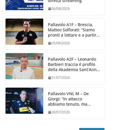
diretta streaming
06/08/2026
Pallavolo A1F – Brescia,
Matteo Solforati: “Siamo
pronti a lottare e a partire
carichi sin dal primo
05/08/2026
giorno”
Pallavolo A2F – Leonardo
Barbieri traccia il profilo
della Akademia Sant’Anna
2026/27
31/07/2026
Pallavolo VNL M – De
Giorgi: “In attacco
abbiamo tenuto, ma
siamo stati penalizzati
30/07/2026
dalla prestazione in
ricezione, è la prima volta”