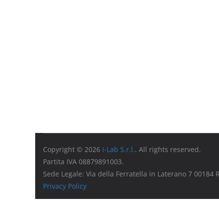
Copyright © 2026
I-Lab S.r.l.
. All rights reserved.
Partita IVA 08879891003.
Sede Legale: Via della Ferratella in Laterano 7 00184
Privacy Policy