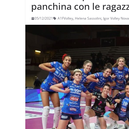
panchina con le ragazz
05/12/2021
A1FVolley
,
Helena Sassolini
,
Igor Volley Nov