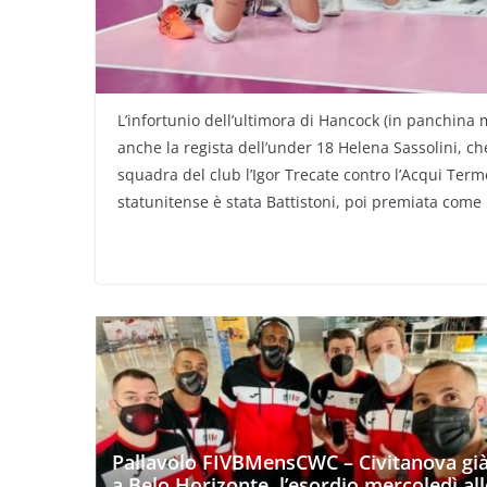
L’infortunio dell’ultimora di Hancock (in panchina 
anche la regista dell’under 18 Helena Sassolini, c
squadra del club l’Igor Trecate contro l’Acqui Term
statunitense è stata Battistoni, poi premiata come
Pallavolo FIVBMensCWC – Civitanova gi
a Belo Horizonte, l’esordio mercoledì all