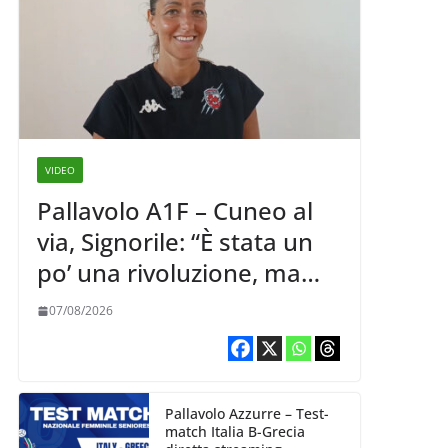
VIDEO
Pallavolo A1F – Cuneo al
via, Signorile: “È stata un
po’ una rivoluzione, ma
abbiamo le idee chiare siu
07/08/2026
cosa vogliamo fare”
Pallavolo Azzurre – Test-
match Italia B-Grecia