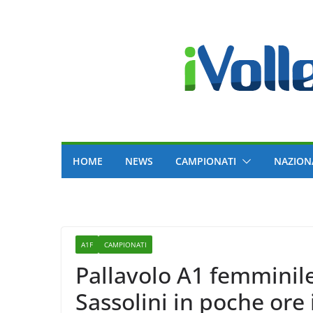
Skip
to
content
HOME
NEWS
CAMPIONATI
NAZION
A1F
CAMPIONATI
Pallavolo A1 femminil
Sassolini in poche ore 