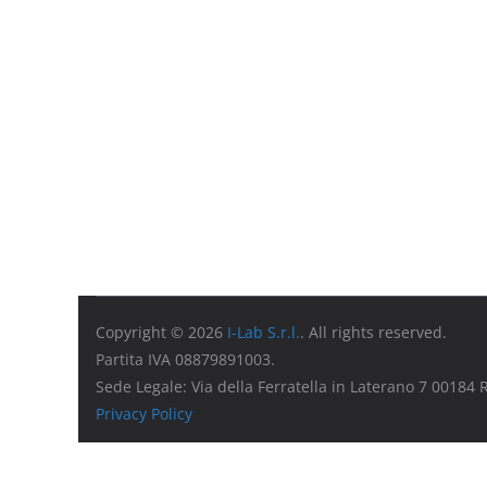
Copyright © 2026
I-Lab S.r.l.
. All rights reserved.
Partita IVA 08879891003.
Sede Legale: Via della Ferratella in Laterano 7 00184
Privacy Policy