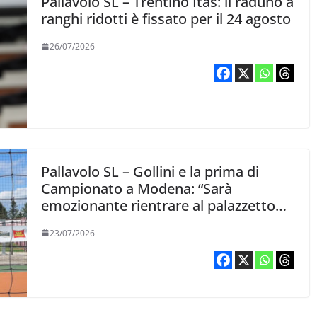
Pallavolo SL – Trentino Itas: il raduno a
ranghi ridotti è fissato per il 24 agosto
26/07/2026
Pallavolo SL – Gollini e la prima di
Campionato a Modena: “Sarà
emozionante rientrare al palazzetto
dove giocherò per la prima volta da
23/07/2026
avversario”