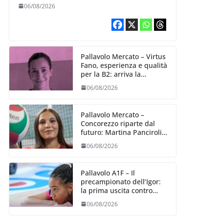
Alexandra Ravarini
06/08/2026
Pallavolo Mercato – Virtus
Fano, esperienza e qualità
per la B2: arriva la
schiacciatrice fermana
06/08/2026
Alessia Castellucci
Pallavolo Mercato –
Concorezzo riparte dal
futuro: Martina Panciroli è
il primo acquisto
06/08/2026
Pallavolo A1F – Il
precampionato dell’Igor:
la prima uscita contro
Bergamo (04/09)
06/08/2026