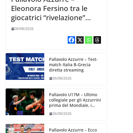
Eleonora Fersino tra le
giocatrici “rivelazione”
della VNL 2026 per
06/08/2026
Volleyball World
Pallavolo Azzurre – Test-
match Italia B-Grecia
diretta streaming
06/08/2026
Pallavolo U17M – Ultimo
collegiale per gli Azzurrini
prima del Mondiale, i
convocati
06/08/2026
Pallavolo Azzurre – Ecco