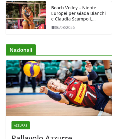
Beach Volley – Niente
Europei per Giada Bianchi
e Claudia Scampoli,
costrette al forfait
06/08/2026
Nazionali
AZZURRE
Pallavolo Azzurre –