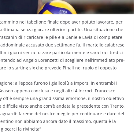
 cammino nel tabellone finale dopo aver potuto lavorare, per
 settimana senza giocare ulteriori partite. Una situazione che
ascanin di ricaricare le pile e a Daniele Lavia di completare
 addominale accusato due settimane fa. Il martello calabrese
ltimi giorni senza forzare particolarmente e sarà fra i tredici
ntendo ad Angelo Lorenzetti di scegliere nell’immediato pre-
re lo starting six che prevede Pinali nel ruolo di opposto
gione: all’epoca furono i gialloblù a imporsi in entrambi i
Season appena conclusa e negli altri 4 incroci. Francesco
ay off è sempre una grandissima emozione, il nostro obiettivo
a difficile visto anche com’è andata la precedente con Trento,
traguardi: faremo del nostro meglio per continuare e dare del
s Trentino non abbiamo ancora dato il massimo, questa è la
iocarci la rivincita”