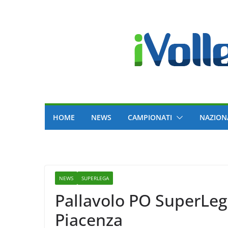
Skip
to
content
HOME
NEWS
CAMPIONATI
NAZION
NEWS
SUPERLEGA
Pallavolo PO SuperLega
Piacenza