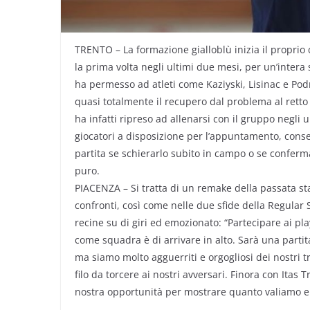
TRENTO – La formazione gialloblù inizia il proprio
la prima volta negli ultimi due mesi, per un’intera
ha permesso ad atleti come Kaziyski, Lisinac e Podr
quasi totalmente il recupero dal problema al retto
ha infatti ripreso ad allenarsi con il gruppo negli u
giocatori a disposizione per l’appuntamento, conse
partita se schierarlo subito in campo o se conferma
puro.
PIACENZA – Si tratta di un remake della passata sta
confronti, così come nelle due sfide della Regular 
recine su di giri ed emozionato: “Partecipare ai pl
come squadra è di arrivare in alto. Sarà una partit
ma siamo molto agguerriti e orgogliosi dei nostri 
filo da torcere ai nostri avversari. Finora con Ita
nostra opportunità per mostrare quanto valiamo e g