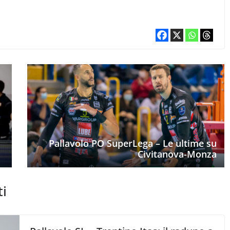
Pallavolo PO SuperLega – Le ultime su
Civitanova-Monza
ti