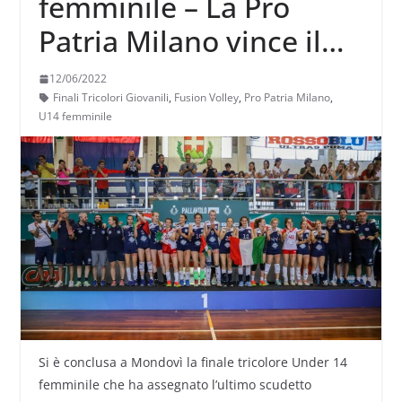
femminile – La Pro
Patria Milano vince il
tricolore, la romana
12/06/2022
Alessia Forte Mvp
Finali Tricolori Giovanili
,
Fusion Volley
,
Pro Patria Milano
,
U14 femminile
Si è conclusa a Mondovì la finale tricolore Under 14
femminile che ha assegnato l’ultimo scudetto