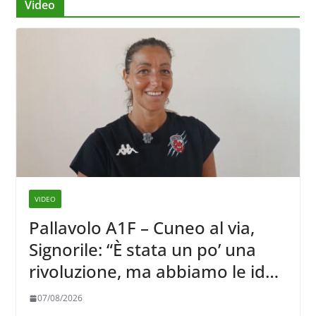
Video
VIDEO
Pallavolo A1F – Cuneo al via,
Signorile: “È stata un po’ una
rivoluzione, ma abbiamo le idee
chiare siu cosa vogliamo fare”
07/08/2026