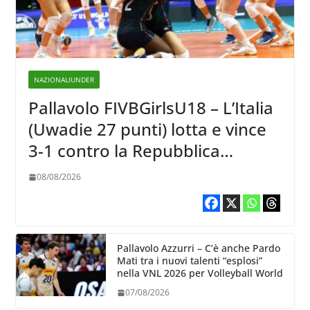
NAZIONALIUNDER
Pallavolo FIVBGirlsU18 – L’Italia
(Uwadie 27 punti) lotta e vince
3-1 contro la Repubblica
Dominicana
08/08/2026
Pallavolo Azzurri – C’è anche Pardo
Mati tra i nuovi talenti “esplosi”
nella VNL 2026 per Volleyball World
07/08/2026