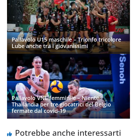
Pallavolo U15 maschile – Trionfo tricolore
Lube anche tra i giovanissimi
Pallavolo VNL femminile – Niente
Thailandia per tre giocatrici del Belgio
fermate dal covid-19
Potrebbe anche interessarti