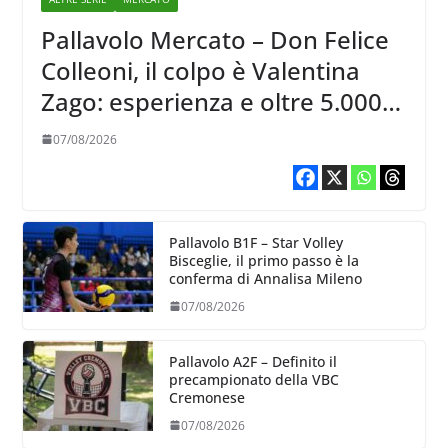
Pallavolo Mercato – Don Felice
Colleoni, il colpo è Valentina
Zago: esperienza e oltre 5.000
punti al servizio di Trescore
07/08/2026
Pallavolo B1F – Star Volley
Bisceglie, il primo passo è la
conferma di Annalisa Mileno
07/08/2026
Pallavolo A2F – Definito il
precampionato della VBC
Cremonese
07/08/2026