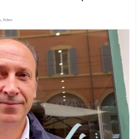
a
,
Video