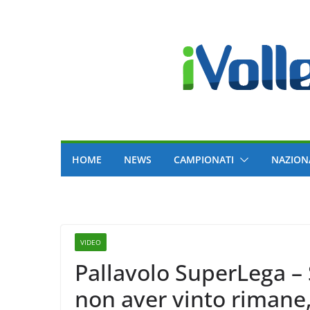
Skip
to
content
HOME
NEWS
CAMPIONATI
NAZION
VIDEO
Pallavolo SuperLega – 
non aver vinto rimane,