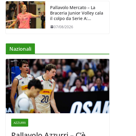
Pallavolo Mercato – La
Braceria Junior Volley cala
il colpo da Serie A:
Barbara Varaldo è il nuovo
07/08/2026
riferimento dell’attacco
gialloviola
Nazionali
AZZURRI
Pallavolo Azzurri – C’è