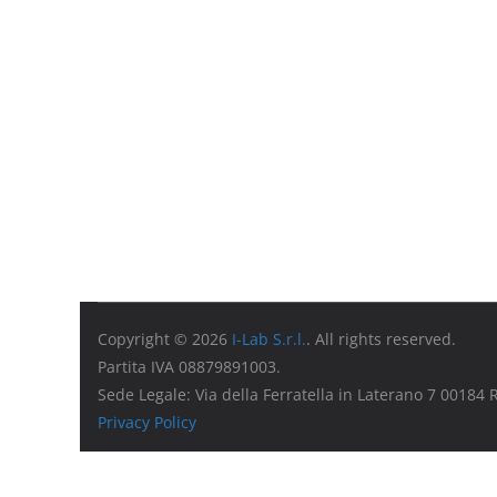
Copyright © 2026
I-Lab S.r.l.
. All rights reserved.
Partita IVA 08879891003.
Sede Legale: Via della Ferratella in Laterano 7 00184
Privacy Policy