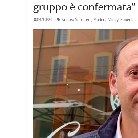
gruppo è confermata”
04/10/2022
Andrea Sartoretti
,
Modena Volley
,
SuperLeg