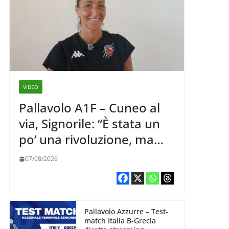
VIDEO
Pallavolo A1F – Cuneo al
via, Signorile: “È stata un
po’ una rivoluzione, ma
abbiamo le idee chiare siu
07/08/2026
cosa vogliamo fare”
Pallavolo Azzurre – Test-
match Italia B-Grecia