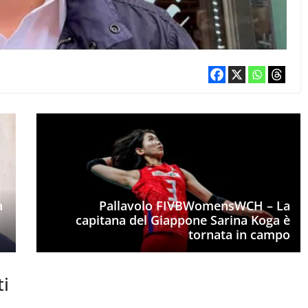
a
Pallavolo FIVBWomensWCH – La
capitana del Giappone Sarina Koga è
tornata in campo
ti