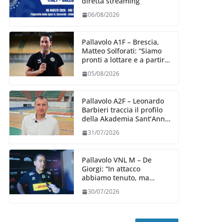
diretta streaming
06/08/2026
Pallavolo A1F – Brescia,
Matteo Solforati: “Siamo
pronti a lottare e a partire
carichi sin dal primo
05/08/2026
giorno”
Pallavolo A2F – Leonardo
Barbieri traccia il profilo
della Akademia Sant’Anna
2026/27
31/07/2026
Pallavolo VNL M – De
Giorgi: “In attacco
abbiamo tenuto, ma
siamo stati penalizzati
30/07/2026
dalla prestazione in
ricezione, è la prima volta”