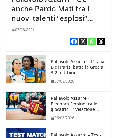
anche Pardo Mati tra i
nuovi talenti “esplosi”
nella VNL 2026 per
07/08/2026
Volleyball World
Pallavolo Azzurre – L’Italia
B di Parisi batte la Grecia
3-2 a Urbino
07/08/2026
Pallavolo Azzurre –
Eleonora Fersino tra le
giocatrici “rivelazione”
della VNL 2026 per
06/08/2026
Volleyball World
Pallavolo Azzurre – Test-