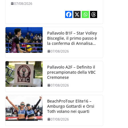
esperienza e oltre 5.000
07/08/2026
punti al servizio di
Trescore
Pallavolo B1F – Star Volley
Bisceglie, il primo passo è
la conferma di Annalisa
Mileno
07/08/2026
Pallavolo A2F – Definito il
precampionato della VBC
Cremonese
07/08/2026
BeachProTour Elite16 –
Amburgo Gottardi e Orsi
Toth volano nei quarti
07/08/2026