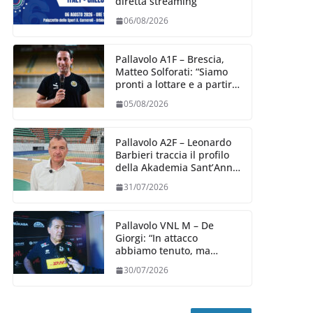
diretta streaming
06/08/2026
Pallavolo A1F – Brescia,
Matteo Solforati: “Siamo
pronti a lottare e a partire
carichi sin dal primo
05/08/2026
giorno”
Pallavolo A2F – Leonardo
Barbieri traccia il profilo
della Akademia Sant’Anna
2026/27
31/07/2026
Pallavolo VNL M – De
Giorgi: “In attacco
abbiamo tenuto, ma
siamo stati penalizzati
30/07/2026
dalla prestazione in
ricezione, è la prima volta”