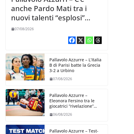
anche Pardo Mati tra i
nuovi talenti “esplosi”
nella VNL 2026 per
07/08/2026
Volleyball World
Pallavolo Azzurre – L’Italia
B di Parisi batte la Grecia
3-2 a Urbino
07/08/2026
Pallavolo Azzurre –
Eleonora Fersino tra le
giocatrici “rivelazione”
della VNL 2026 per
06/08/2026
Volleyball World
Pallavolo Azzurre – Test-