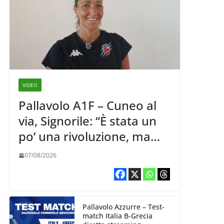
VIDEO
Pallavolo A1F – Cuneo al
via, Signorile: “È stata un
po’ una rivoluzione, ma
abbiamo le idee chiare siu
07/08/2026
cosa vogliamo fare”
Pallavolo Azzurre – Test-
match Italia B-Grecia