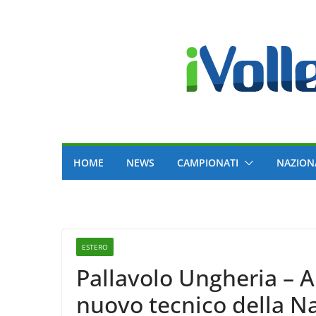
Skip
to
content
HOME
NEWS
CAMPIONATI
NAZION
ESTERO
Pallavolo Ungheria – A
nuovo tecnico della N