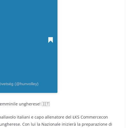
övetség (@hunvolley)
o femminile ungherese! 🇮🇹
pallavolo italiani e capo allenatore del ŁKS Commercecon
ungherese. Con lui la Nazionale inizierà la preparazione di