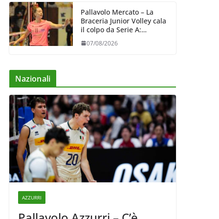
Pallavolo Mercato – La
Braceria Junior Volley cala
il colpo da Serie A:
Barbara Varaldo è il nuovo
07/08/2026
riferimento dell’attacco
gialloviola
Nazionali
AZZURRI
Pallavolo Azzurri – C’è