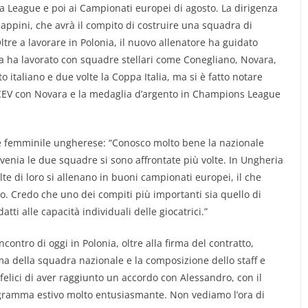
pa League e poi ai Campionati europei di agosto. La dirigenza
ppini, che avrà il compito di costruire una squadra di
ltre a lavorare in Polonia, il nuovo allenatore ha guidato
ia ha lavorato con squadre stellari come Conegliano, Novara,
 italiano e due volte la Coppa Italia, ma si è fatto notare
 CEV con Novara e la medaglia d’argento in Champions League
e femminile ungherese: “Conosco molto bene la nazionale
enia le due squadre si sono affrontate più volte. In Ungheria
olte di loro si allenano in buoni campionati europei, il che
o. Credo che uno dei compiti più importanti sia quello di
tti alle capacità individuali delle giocatrici.”
contro di oggi in Polonia, oltre alla firma del contratto,
 della squadra nazionale e la composizione dello staff e
felici di aver raggiunto un accordo con Alessandro, con il
ogramma estivo molto entusiasmante. Non vediamo l’ora di