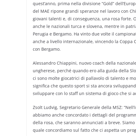
quest’anno, prima nella divisione “Gold” dell’Euro
del MAE ripone grandi speranze nel lavoro con Chia
giovani talenti e, di conseguenza, una rosa forte. O
anche le nazionali turca e slovena, mentre in patr
Perugia e Bergamo. Ha vinto due volte il campionato
anche a livello internazionale, vincendo la Coppa
con Bergamo.
Alessandro Chiappini, nuovo coach della nazional
ungherese, perché quando ero alla guida della Slov
ci sono molte giocatrici di pallavolo di talento e m
significa che questo sport si sta ancora sviluppand
sviluppare con lo staff un sistema di gioco che si ada
Zsolt Ludvig, Segretario Generale della MSZ: “Nell’in
abbiamo anche concordato i dettagli del programma
della rosa, che saranno annunciati a breve. Siamo 
quale concordiamo sul fatto che ci aspetta un pr