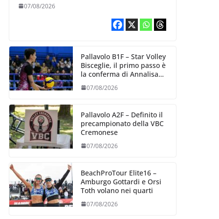
esperienza e oltre 5.000
07/08/2026
punti al servizio di
Trescore
Pallavolo B1F – Star Volley
Bisceglie, il primo passo è
la conferma di Annalisa
Mileno
07/08/2026
Pallavolo A2F – Definito il
precampionato della VBC
Cremonese
07/08/2026
BeachProTour Elite16 –
Amburgo Gottardi e Orsi
Toth volano nei quarti
07/08/2026