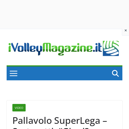
×
Skip
to
content
VIDEO
Pallavolo SuperLega –