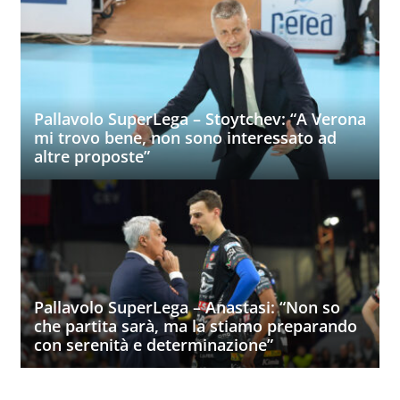
Pallavolo SuperLega – Stoytchev: “A Verona
mi trovo bene, non sono interessato ad
altre proposte”
Pallavolo SuperLega – Anastasi: “Non so
che partita sarà, ma la stiamo preparando
con serenità e determinazione”