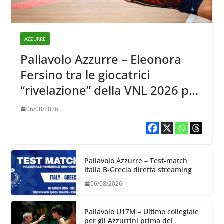
AZZURRE
Pallavolo Azzurre – Eleonora
Fersino tra le giocatrici
“rivelazione” della VNL 2026 per
Volleyball World
06/08/2026
Pallavolo Azzurre – Test-match
Italia B-Grecia diretta streaming
06/08/2026
Pallavolo U17M – Ultimo collegiale
per gli Azzurrini prima del