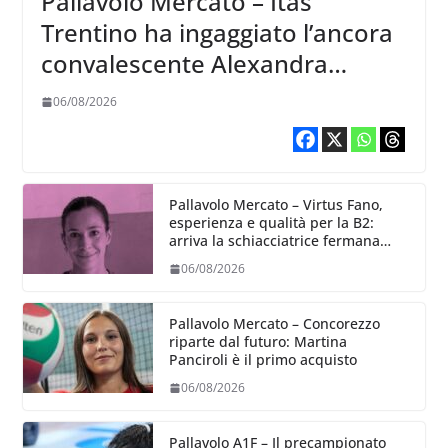
Pallavolo Mercato – Itas
Trentino ha ingaggiato l’ancora
convalescente Alexandra
Ravarini
06/08/2026
Pallavolo Mercato – Virtus Fano,
esperienza e qualità per la B2:
arriva la schiacciatrice fermana
Alessia Castellucci
06/08/2026
Pallavolo Mercato – Concorezzo
riparte dal futuro: Martina
Panciroli è il primo acquisto
06/08/2026
Pallavolo A1F – Il precampionato