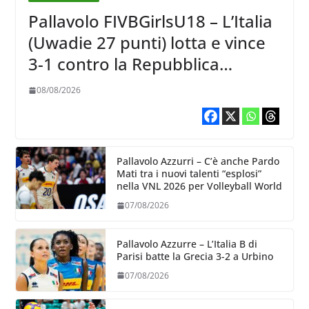
Pallavolo FIVBGirlsU18 – L’Italia
(Uwadie 27 punti) lotta e vince
3-1 contro la Repubblica
Dominicana
08/08/2026
Pallavolo Azzurri – C’è anche Pardo
Mati tra i nuovi talenti “esplosi”
nella VNL 2026 per Volleyball World
07/08/2026
Pallavolo Azzurre – L’Italia B di
Parisi batte la Grecia 3-2 a Urbino
07/08/2026