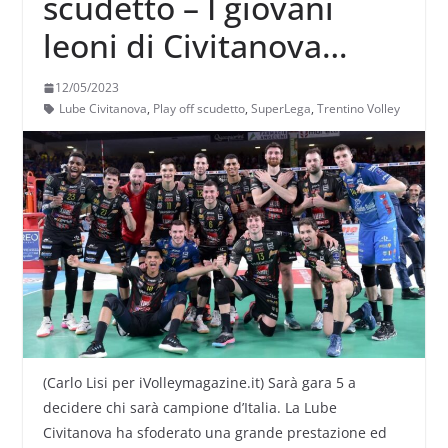
scudetto – I giovani
leoni di Civitanova
portano la Lube a gara
12/05/2023
5
Lube Civitanova
,
Play off scudetto
,
SuperLega
,
Trentino Volley
(Carlo Lisi per iVolleymagazine.it) Sarà gara 5 a
decidere chi sarà campione d’Italia. La Lube
Civitanova ha sfoderato una grande prestazione ed