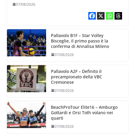
punti al servizio di Trescore
07/08/2026
Pallavolo B1F – Star Volley
Bisceglie, il primo passo è la
conferma di Annalisa Mileno
07/08/2026
Pallavolo A2F – Definito il
precampionato della VBC
Cremonese
07/08/2026
BeachProTour Elite16 – Amburgo
Gottardi e Orsi Toth volano nei
quarti
07/08/2026