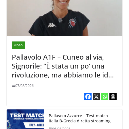
VIDEO
Pallavolo A1F – Cuneo al via,
Signorile: “È stata un po’ una
rivoluzione, ma abbiamo le idee
chiare siu cosa vogliamo fare”
07/08/2026
Pallavolo Azzurre – Test-match
Italia B-Grecia diretta streaming
06/08/2026