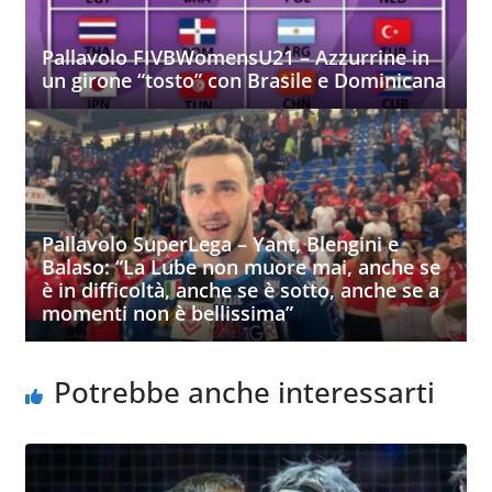
Pallavolo FIVBWomensU21 – Azzurrine in
un girone “tosto” con Brasile e Dominicana
Pallavolo SuperLega – Yant, Blengini e
Balaso: “La Lube non muore mai, anche se
è in difficoltà, anche se è sotto, anche se a
momenti non è bellissima”
Potrebbe anche interessarti