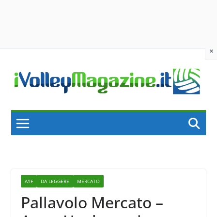
×
Skip
to
content
A1F
DA LEGGERE
MERCATO
Pallavolo Mercato –