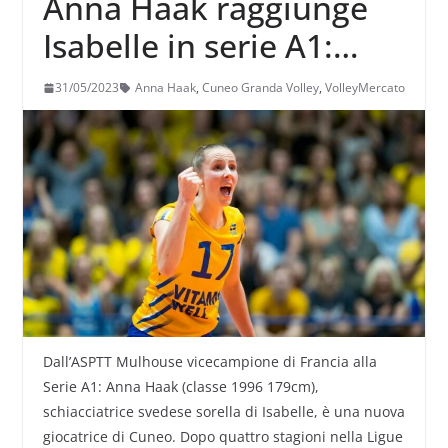
Anna Haak raggiunge
Isabelle in serie A1:
giocherà con la maglia
31/05/2023
Anna Haak
,
Cuneo Granda Volley
,
VolleyMercato
di Cuneo
Dall’ASPTT Mulhouse vicecampione di Francia alla
Serie A1: Anna Haak (classe 1996 179cm),
schiacciatrice svedese sorella di Isabelle, è una nuova
giocatrice di Cuneo. Dopo quattro stagioni nella Ligue