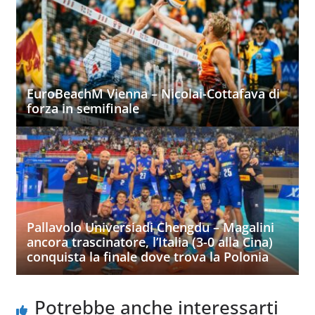
EuroBeachM Vienna – Nicolai-Cottafava di
forza in semifinale
Pallavolo Universiadi Chengdu – Magalini
ancora trascinatore, l’Italia (3-0 alla Cina)
conquista la finale dove trova la Polonia
Potrebbe anche interessarti