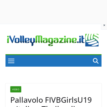
×
Skip
to
content
VIDEO
Pallavolo FIVBGirlsU19