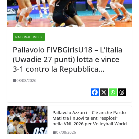
NAZIONALIUNDER
Pallavolo FIVBGirlsU18 – L’Italia
(Uwadie 27 punti) lotta e vince
3-1 contro la Repubblica
Dominicana
08/08/2026
Pallavolo Azzurri – C’è anche Pardo
Mati tra i nuovi talenti “esplosi”
nella VNL 2026 per Volleyball World
07/08/2026