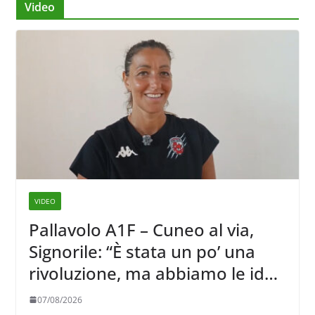
Video
VIDEO
Pallavolo A1F – Cuneo al via,
Signorile: “È stata un po’ una
rivoluzione, ma abbiamo le idee
chiare siu cosa vogliamo fare”
07/08/2026