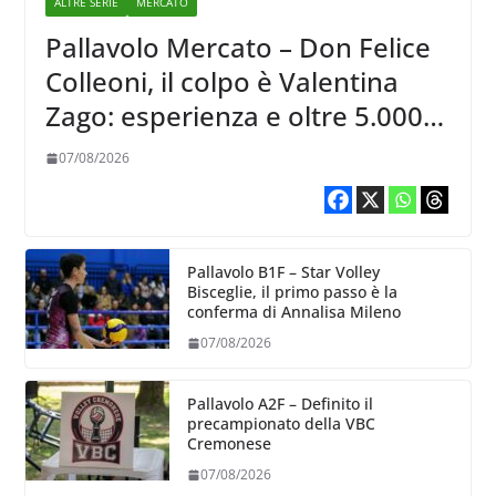
ALTRE SERIE
MERCATO
Pallavolo Mercato – Don Felice
Colleoni, il colpo è Valentina
Zago: esperienza e oltre 5.000
punti al servizio di Trescore
07/08/2026
Pallavolo B1F – Star Volley
Bisceglie, il primo passo è la
conferma di Annalisa Mileno
07/08/2026
Pallavolo A2F – Definito il
precampionato della VBC
Cremonese
07/08/2026