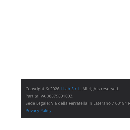
Copyright © 2026
I-Lab S.r.l.
. All rights reserved.
Partita IVA 08879891003.
Sede Legale: Via della Ferratella in Laterano 7 00184
Privacy Policy