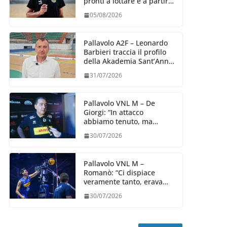
pronti a lottare e a partire
carichi sin dal primo
05/08/2026
giorno”
Pallavolo A2F – Leonardo
Barbieri traccia il profilo
della Akademia Sant’Anna
2026/27
31/07/2026
Pallavolo VNL M – De
Giorgi: “In attacco
abbiamo tenuto, ma
siamo stati penalizzati
30/07/2026
dalla prestazione in
ricezione, è la prima volta”
Pallavolo VNL M –
Romanò: “Ci dispiace
veramente tanto, eravamo
qui per fare di più,
30/07/2026
impareremo”