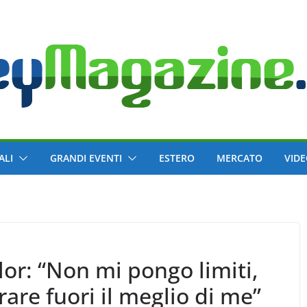
ALI
GRANDI EVENTI
ESTERO
MERCATO
VID
or: “Non mi pongo limiti,
rare fuori il meglio di me”