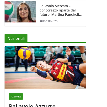
Pallavolo Mercato –
Concorezzo riparte dal
futuro: Martina Panciroli è
il primo acquisto
06/08/2026
Nazionali
AZZURRE
Pallavolo Azzurre –