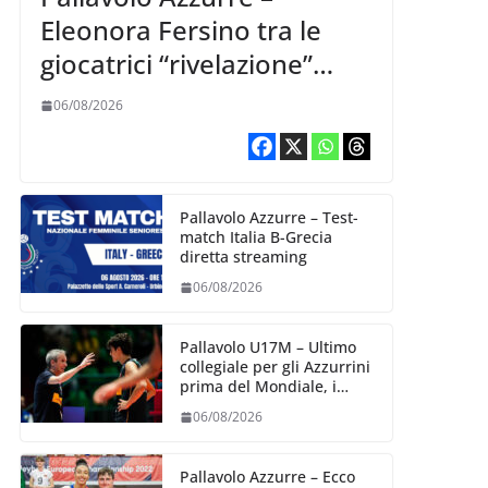
Eleonora Fersino tra le
giocatrici “rivelazione”
della VNL 2026 per
06/08/2026
Volleyball World
Pallavolo Azzurre – Test-
match Italia B-Grecia
diretta streaming
06/08/2026
Pallavolo U17M – Ultimo
collegiale per gli Azzurrini
prima del Mondiale, i
convocati
06/08/2026
Pallavolo Azzurre – Ecco