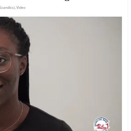
Scandicci
,
Video