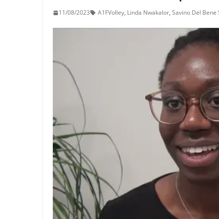
11/08/2023
A1FVolley
,
Linda Nwakalor
,
Savino Del Bene 