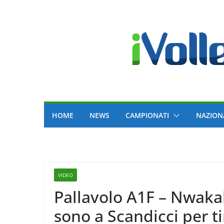
Skip
to
content
HOME
NEWS
CAMPIONATI
NAZION
VIDEO
Pallavolo A1F – Nwakal
sono a Scandicci per ti