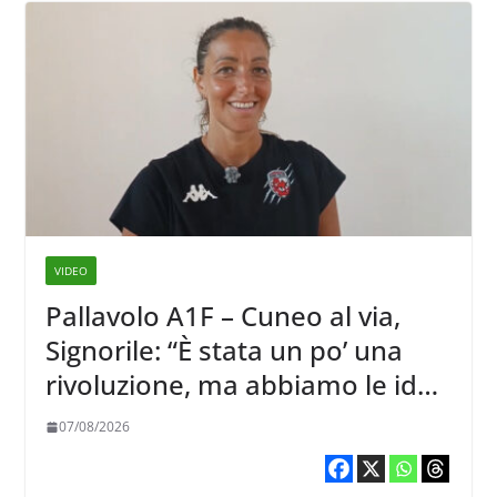
VIDEO
Pallavolo A1F – Cuneo al via,
Signorile: “È stata un po’ una
rivoluzione, ma abbiamo le idee
chiare siu cosa vogliamo fare”
07/08/2026