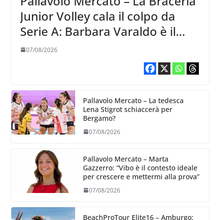
Pallavolo Mercato – La Braceria
Junior Volley cala il colpo da
Serie A: Barbara Varaldo è il
nuovo riferimento dell’attacco
07/08/2026
gialloviola
Pallavolo Mercato – La tedesca
Lena Stigrot schiaccerà per
Bergamo?
07/08/2026
Pallavolo Mercato – Marta
Gazzerro: “Vibo è il contesto ideale
per crescere e mettermi alla prova”
07/08/2026
BeachProTour Elite16 – Amburgo: