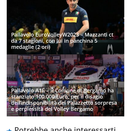
Pallavolo EuroVolleyW2023 – Mazzanti ct
da 7 stagioni, con lui in panchina 5
medaglie (2 ori)
Pallavolo A1F – Il Comune di Bergamo ha
stanziato 100.000 Euro, per il disagio
dell’indisponibilità del Palazzetto sorpresa
e perplessità del Volley Bergamo
Potrebbe anche interessarti