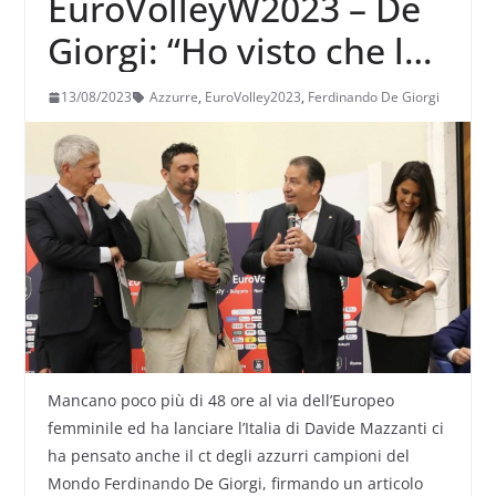
EuroVolleyW2023 – De
Giorgi: “Ho visto che le
Azzurre hanno quella
13/08/2023
Azzurre
,
EuroVolley2023
,
Ferdinando De Giorgi
giusta spavalderia e un
modo grintoso di
approcciarsi all’evento”
Mancano poco più di 48 ore al via dell’Europeo
femminile ed ha lanciare l’Italia di Davide Mazzanti ci
ha pensato anche il ct degli azzurri campioni del
Mondo Ferdinando De Giorgi, firmando un articolo