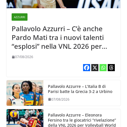
AZZURRI
Pallavolo Azzurri – C’è anche
Pardo Mati tra i nuovi talenti
“esplosi” nella VNL 2026 per
Volleyball World
07/08/2026
Pallavolo Azzurre – L’Italia B di
Parisi batte la Grecia 3-2 a Urbino
07/08/2026
Pallavolo Azzurre – Eleonora
Fersino tra le giocatrici “rivelazione”
della VNL 2026 per Volleyball World