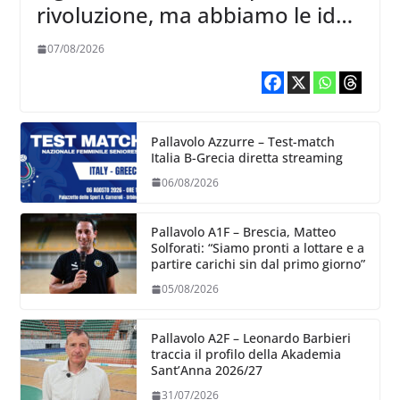
rivoluzione, ma abbiamo le idee
chiare siu cosa vogliamo fare”
07/08/2026
Pallavolo Azzurre – Test-match
Italia B-Grecia diretta streaming
06/08/2026
Pallavolo A1F – Brescia, Matteo
Solforati: “Siamo pronti a lottare e a
partire carichi sin dal primo giorno”
05/08/2026
Pallavolo A2F – Leonardo Barbieri
traccia il profilo della Akademia
Sant’Anna 2026/27
31/07/2026