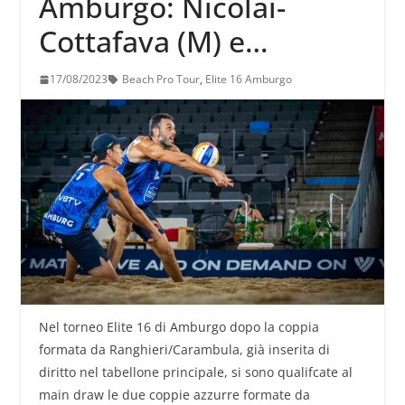
Amburgo: Nicolai-
Cottafava (M) e
Menegatti-Gottardi (F)
17/08/2023
Beach Pro Tour
,
Elite 16 Amburgo
qualificate per il main
drav
Nel torneo Elite 16 di Amburgo dopo la coppia
formata da Ranghieri/Carambula, già inserita di
diritto nel tabellone principale, si sono qualifcate al
main draw le due coppie azzurre formate da