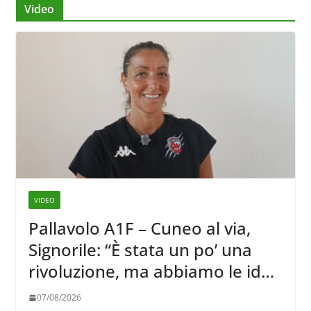
Video
VIDEO
Pallavolo A1F – Cuneo al via,
Signorile: “È stata un po’ una
rivoluzione, ma abbiamo le idee
chiare siu cosa vogliamo fare”
07/08/2026