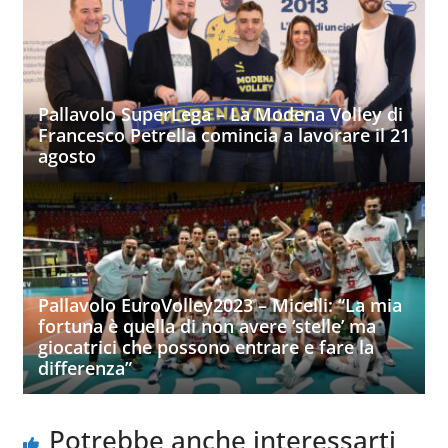
Pallavolo SuperLega – La Modena Volley di
Francesco Petrella comincia a lavorare il 21
agosto
Pallavolo EuroVolley2023 – Micelli: “La mia
fortuna è quella di non avere ‘stelle’ ma
giocatrici che possono entrare e fare la
differenza”
Potrebbe anche interessarti