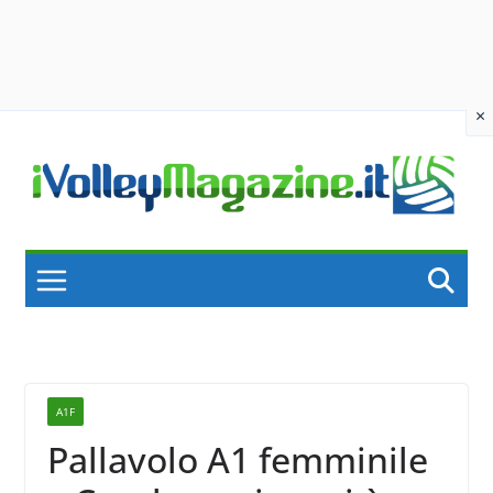
×
Skip
to
content
A1F
Pallavolo A1 femminile