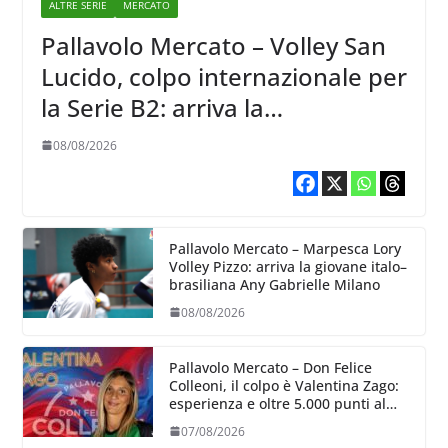
ALTRE SERIE
MERCATO
Pallavolo Mercato – Volley San
Lucido, colpo internazionale per
la Serie B2: arriva la
schiacciatrice lettone Kristine
08/08/2026
Teivane
Pallavolo Mercato – Marpesca Lory
Volley Pizzo: arriva la giovane italo–
brasiliana Any Gabrielle Milano
08/08/2026
Pallavolo Mercato – Don Felice
Colleoni, il colpo è Valentina Zago:
esperienza e oltre 5.000 punti al
servizio di Trescore
07/08/2026