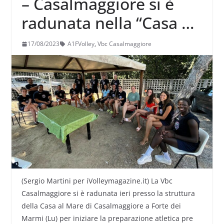
– Casalmaggiore si è
radunata nella “Casa al
Mare”
17/08/2023
A1FVolley
,
Vbc Casalmaggiore
(Sergio Martini per iVolleymagazine.it) La Vbc
Casalmaggiore si è radunata ieri presso la struttura
della Casa al Mare di Casalmaggiore a Forte dei
Marmi (Lu) per iniziare la preparazione atletica pre