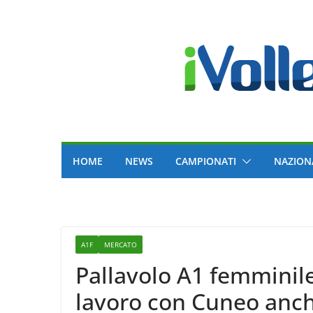
Skip
to
content
HOME
NEWS
CAMPIONATI
NAZION
A1F
MERCATO
Pallavolo A1 femminil
lavoro con Cuneo anch