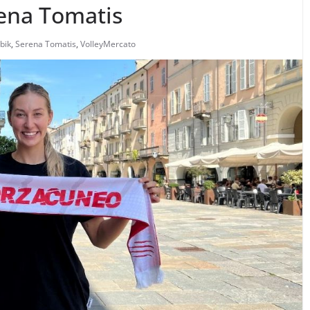
rena Tomatis
bik
,
Serena Tomatis
,
VolleyMercato