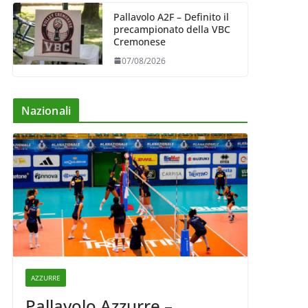
Pallavolo A2F – Definito il
precampionato della VBC
Cremonese
07/08/2026
Nazionali
AZZURRE
Pallavolo Azzurre –