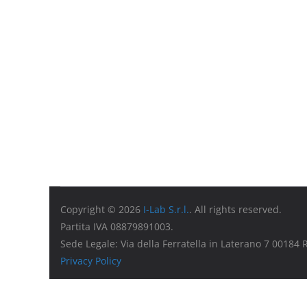
Copyright © 2026
I-Lab S.r.l.
. All rights reserved.
Partita IVA 08879891003.
Sede Legale: Via della Ferratella in Laterano 7 00184
Privacy Policy