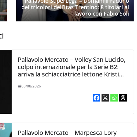
Pallavolo SuperLega – Domani il raduno
dei tricolori dell’Itas Trentino: 8 titolari al
lavoro con Fabio Soli
ti
Pallavolo Mercato – Volley San Lucido,
colpo internazionale per la Serie B2:
arriva la schiacciatrice lettone Kristine
Teivane
08/08/2026
Pallavolo Mercato – Marpesca Lory