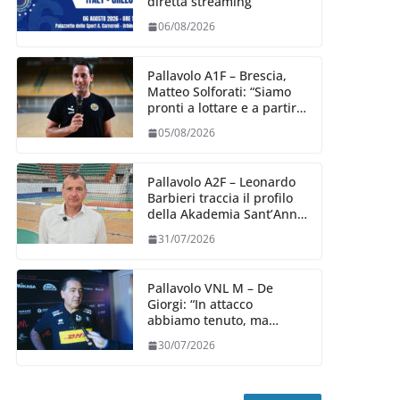
diretta streaming
06/08/2026
Pallavolo A1F – Brescia,
Matteo Solforati: “Siamo
pronti a lottare e a partire
carichi sin dal primo
05/08/2026
giorno”
Pallavolo A2F – Leonardo
Barbieri traccia il profilo
della Akademia Sant’Anna
2026/27
31/07/2026
Pallavolo VNL M – De
Giorgi: “In attacco
abbiamo tenuto, ma
siamo stati penalizzati
30/07/2026
dalla prestazione in
ricezione, è la prima volta”