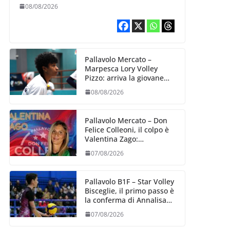
B2: arriva la schiacciatrice
08/08/2026
lettone Kristine Teivane
Pallavolo Mercato –
Marpesca Lory Volley
Pizzo: arriva la giovane
italo–brasiliana Any
08/08/2026
Gabrielle Milano
Pallavolo Mercato – Don
Felice Colleoni, il colpo è
Valentina Zago:
esperienza e oltre 5.000
07/08/2026
punti al servizio di
Trescore
Pallavolo B1F – Star Volley
Bisceglie, il primo passo è
la conferma di Annalisa
Mileno
07/08/2026