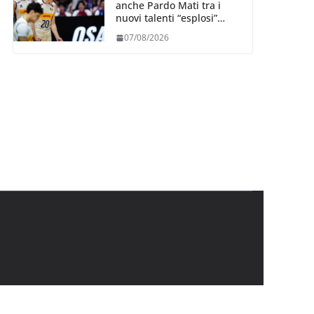
anche Pardo Mati tra i
nuovi talenti “esplosi”
nella VNL 2026 per
07/08/2026
Volleyball World