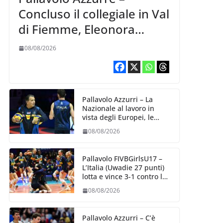
Concluso il collegiale in Val
di Fiemme, Eleonora
Fersino: “Stiamo
08/08/2026
lavorando su quei piccoli
dettagli dove poter
migliorare”.
Pallavolo Azzurri – La
Nazionale al lavoro in
vista degli Europei, le
convocazioni di
08/08/2026
Ferdinando De Giorgi
Pallavolo FIVBGirlsU17 –
L’Italia (Uwadie 27 punti)
lotta e vince 3-1 contro la
Repubblica Dominicana
08/08/2026
Pallavolo Azzurri – C’è