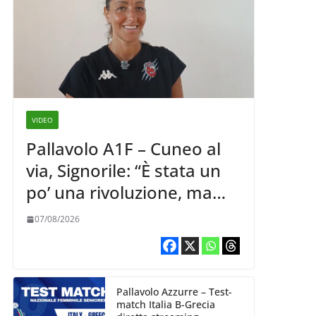
VIDEO
Pallavolo A1F – Cuneo al
via, Signorile: “È stata un
po’ una rivoluzione, ma
abbiamo le idee chiare siu
07/08/2026
cosa vogliamo fare”
Pallavolo Azzurre – Test-
match Italia B-Grecia