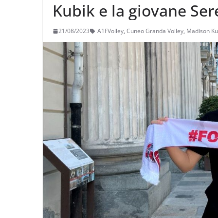
Kubik e la giovane Se
21/08/2023
A1FVolley
,
Cuneo Granda Volley
,
Madison Ku