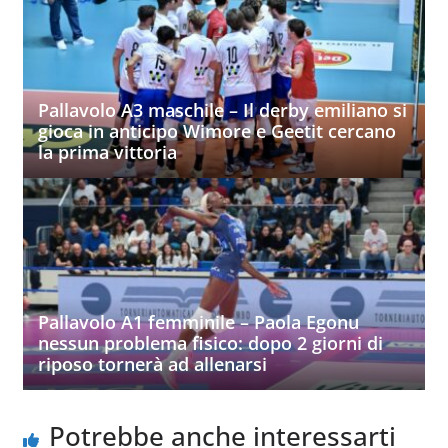
Pallavolo A3 maschile – Il derby emiliano si
gioca in anticipo Wimore e Geetit cercano
la prima vittoria
Pallavolo A1 femminile – Paola Egonu
nessun problema fisico: dopo 2 giorni di
riposo tornerà ad allenarsi
Potrebbe anche interessarti