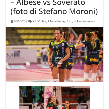
– Albese vs Soverato
(foto di Stefano Moroni)
24/10/2023
A2FVolley
,
Albese Volley
,
foto
,
Volley Soverato