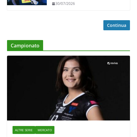
in ricezione, è la prima volta”
30/07/2026
Continua
Campionato
ALTRE SERIE
MERCATO