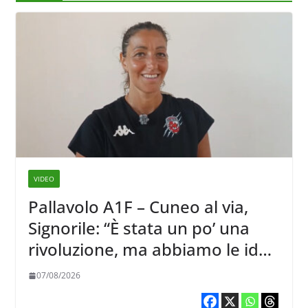
VIDEO
Pallavolo A1F – Cuneo al via,
Signorile: “È stata un po’ una
rivoluzione, ma abbiamo le idee
chiare siu cosa vogliamo fare”
07/08/2026