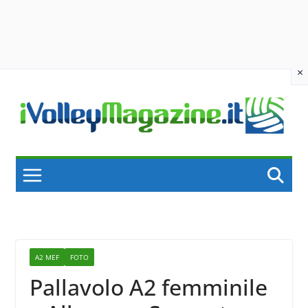
×
Skip
to
content
A2 MEF
FOTO
Pallavolo A2 femminile