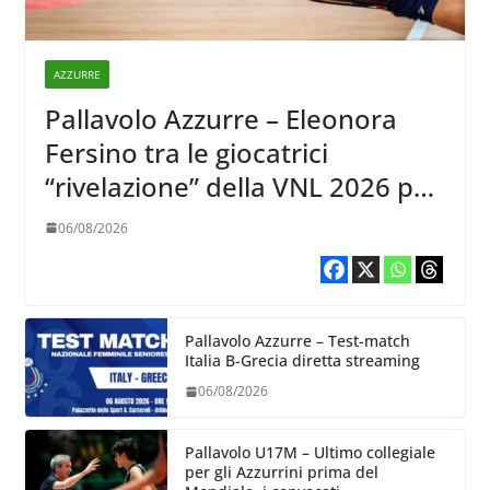
AZZURRE
Pallavolo Azzurre – Eleonora
Fersino tra le giocatrici
“rivelazione” della VNL 2026 per
Volleyball World
06/08/2026
Pallavolo Azzurre – Test-match
Italia B-Grecia diretta streaming
06/08/2026
Pallavolo U17M – Ultimo collegiale
per gli Azzurrini prima del