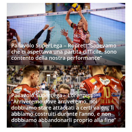
Pallavolo SuperLega – Ropret: “Sapevamo
che ci aspettava una partita difficile, sono
contento della nostra performance”
Pallavolo SuperLega – Lorenzetti:
“Arriveremo dove arriveremo, noi
dobbiamo stare attaccati a certi valori, li
abbiamo costruiti durante l’anno, e non
dobbiamo abbandonarli proprio alla fine”