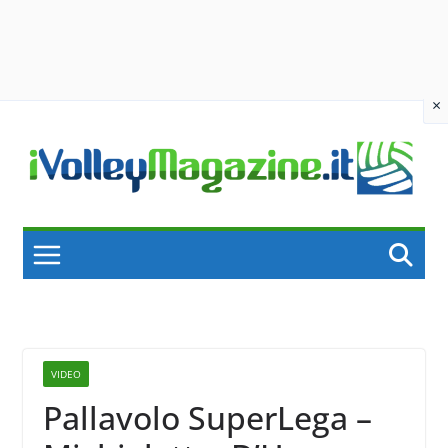
×
Skip
to
content
VIDEO
Pallavolo SuperLega –