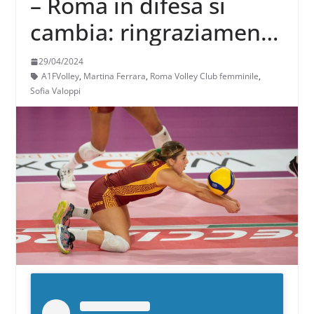
– Roma in difesa si
cambia: ringraziamenti
e saluti a Martina
29/04/2024
Ferrara e Sofia Valoppi
A1FVolley
,
Martina Ferrara
,
Roma Volley Club femminile
,
Sofia Valoppi