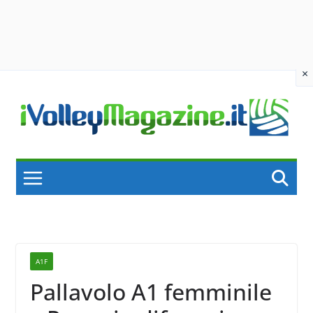
×
Skip
to
content
A1F
Pallavolo A1 femminile