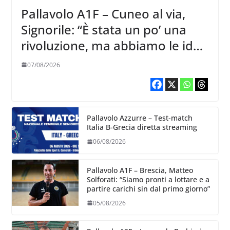
Pallavolo A1F – Cuneo al via,
Signorile: “È stata un po’ una
rivoluzione, ma abbiamo le idee
chiare siu cosa vogliamo fare”
07/08/2026
Pallavolo Azzurre – Test-match
Italia B-Grecia diretta streaming
06/08/2026
Pallavolo A1F – Brescia, Matteo
Solforati: “Siamo pronti a lottare e a
partire carichi sin dal primo giorno”
05/08/2026