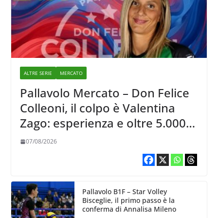
ALTRE SERIE
MERCATO
Pallavolo Mercato – Don Felice
Colleoni, il colpo è Valentina
Zago: esperienza e oltre 5.000
punti al servizio di Trescore
07/08/2026
Pallavolo B1F – Star Volley
Bisceglie, il primo passo è la
conferma di Annalisa Mileno