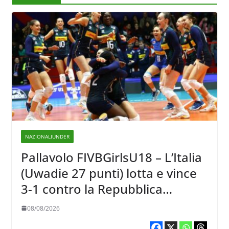
NAZIONALIUNDER
Pallavolo FIVBGirlsU18 – L’Italia
(Uwadie 27 punti) lotta e vince
3-1 contro la Repubblica
Dominicana
08/08/2026