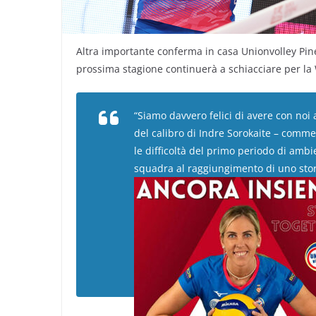
Altra importante conferma in casa Unionvolley Pine
prossima stagione continuerà a schiacciare per la
“Siamo davvero felici di avere con noi
del calibro di Indre Sorokaite – comme
le difficoltà del primo periodo di amb
squadra al raggiungimento di uno stori