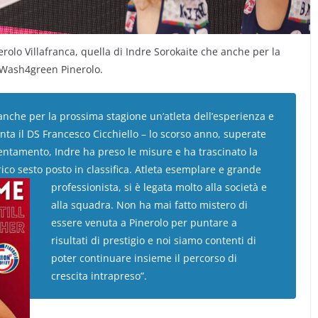
rolo Villafranca, quella di Indre Sorokaite che anche per la
 Wash4green Pinerolo.
 anche per la prossima stagione un’atleta dell’esperienza e
nta il DS Francesco Cicchiello – lo scorso anno, superate
ientamento, Indre ha preso le misure e ha trascinato la
co sesto posto in classifica. Atleta
esemplare e grande
professionista, si è legata molto alla società e
alla squadra. Non ha mai fatto mistero di
essere venuta a Pinerolo per puntare a
risultati di prestigio e noi siamo contenti di
poter continuare insieme il percorso di
crescita intrapreso”.