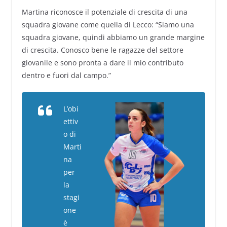
Martina riconosce il potenziale di crescita di una
squadra giovane come quella di Lecco: “Siamo una
squadra giovane, quindi abbiamo un grande margine
di crescita. Conosco bene le ragazze del settore
giovanile e sono pronta a dare il mio contributo
dentro e fuori dal campo.”
L’obi
ettiv
o di
Marti
na
per
la
stagi
one
è