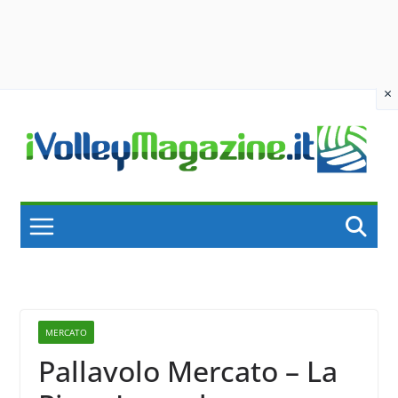
×
Skip
to
content
MERCATO
Pallavolo Mercato – La