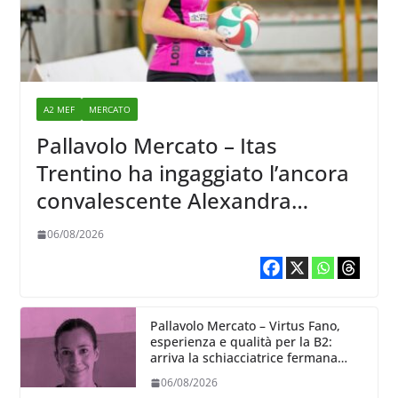
A2 MEF
MERCATO
Pallavolo Mercato – Itas
Trentino ha ingaggiato l’ancora
convalescente Alexandra
Ravarini
06/08/2026
Pallavolo Mercato – Virtus Fano,
esperienza e qualità per la B2:
arriva la schiacciatrice fermana
Alessia Castellucci
06/08/2026