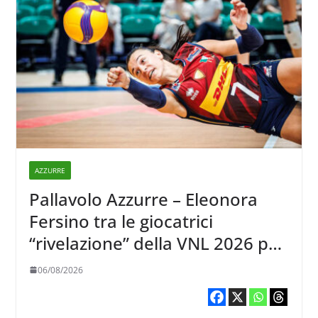
AZZURRE
Pallavolo Azzurre – Eleonora
Fersino tra le giocatrici
“rivelazione” della VNL 2026 per
Volleyball World
06/08/2026