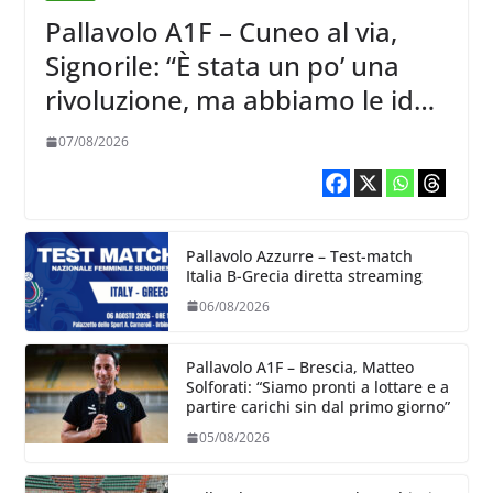
Pallavolo A1F – Cuneo al via,
Signorile: “È stata un po’ una
rivoluzione, ma abbiamo le idee
chiare siu cosa vogliamo fare”
07/08/2026
Pallavolo Azzurre – Test-match
Italia B-Grecia diretta streaming
06/08/2026
Pallavolo A1F – Brescia, Matteo
Solforati: “Siamo pronti a lottare e a
partire carichi sin dal primo giorno”
05/08/2026