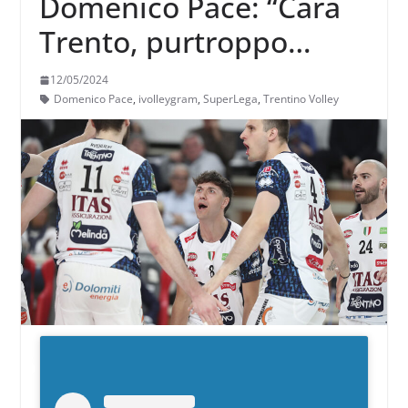
Domenico Pace: “Cara
Trento, purtroppo
siamo arrivati ai saluti”
12/05/2024
Domenico Pace
,
ivolleygram
,
SuperLega
,
Trentino Volley