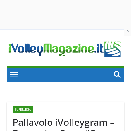
×
Skip
to
content
SUPERLEGA
Pallavolo iVolleygram –