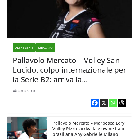
ALTRE SERIE
MERCATO
Pallavolo Mercato – Volley San
Lucido, colpo internazionale per
la Serie B2: arriva la
schiacciatrice lettone Kristine
08/08/2026
Teivane
Pallavolo Mercato – Marpesca Lory
Volley Pizzo: arriva la giovane italo–
brasiliana Any Gabrielle Milano