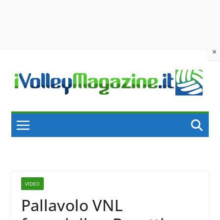
×
Skip
to
content
VIDEO
Pallavolo VNL