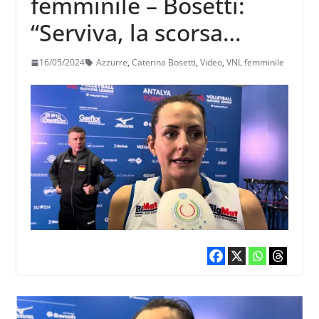
femminile – Bosetti:
“Serviva, la scorsa
partita ci aveva dato
16/05/2024
Azzurre
,
Caterina Bosetti
,
Video
,
VNL femminile
uno scossone”