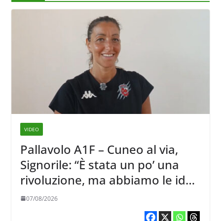
VIDEO
Pallavolo A1F – Cuneo al via,
Signorile: “È stata un po’ una
rivoluzione, ma abbiamo le idee
chiare siu cosa vogliamo fare”
07/08/2026