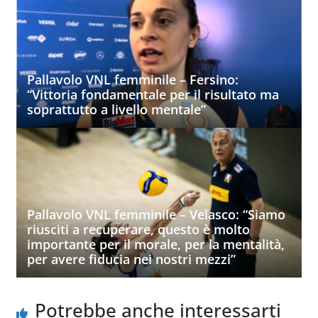
Pallavolo VNL femminile – Fersino:
“Vittoria fondamentale per il risultato ma
soprattutto a livello mentale”
Pallavolo VNL femminile – Velasco: “Siamo
riusciti a recuperare, questo è molto
importante per il morale, per la mentalità,
per avere fiducia nei nostri mezzi”
Potrebbe anche interessarti