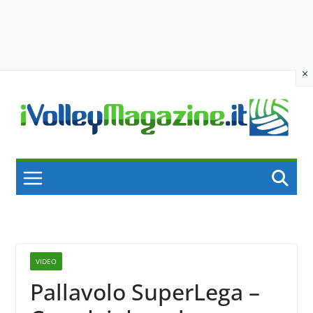
×
Skip
to
content
VIDEO
Pallavolo SuperLega –