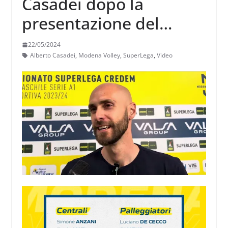
Casadei dopo la
presentazione del
roster 2024/25: “Sono
22/05/2024
soddisfatto, con le
Alberto Casadei
,
Modena Volley
,
SuperLega
,
Video
risorse che avevamo
abbiamo messo in piedi
l’organico migliore”