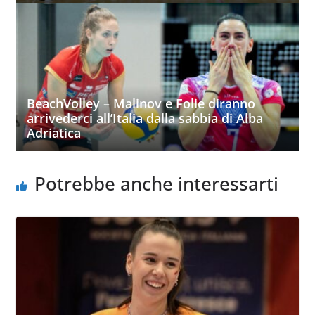
BeachVolley – Malinov e Folie diranno
arrivederci all’Italia dalla sabbia di Alba
Adriatica
Potrebbe anche interessarti