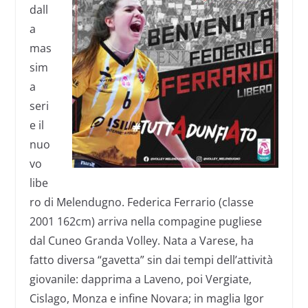
dall
a
mas
sim
a
seri
e il
nuo
vo
libe
ro di Melendugno. Federica Ferrario (classe
2001 162cm) arriva nella compagine pugliese
dal Cuneo Granda Volley. Nata a Varese, ha
fatto diversa “gavetta” sin dai tempi dell’attività
giovanile: dapprima a Laveno, poi Vergiate,
Cislago, Monza e infine Novara; in maglia Igor