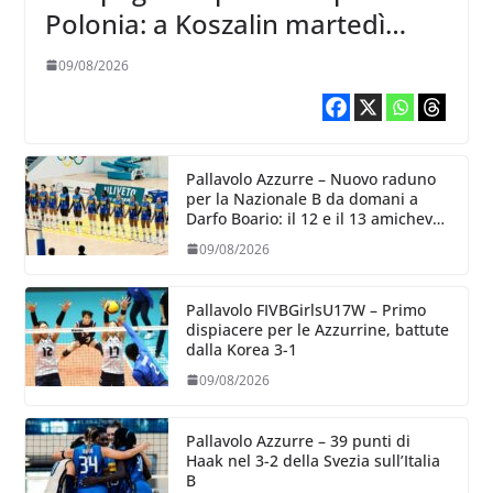
Polonia: a Koszalin martedì
giocano contro la Francia
09/08/2026
Pallavolo Azzurre – Nuovo raduno
per la Nazionale B da domani a
Darfo Boario: il 12 e il 13 amichevoli
con la Romania
09/08/2026
Pallavolo FIVBGirlsU17W – Primo
dispiacere per le Azzurrine, battute
dalla Korea 3-1
09/08/2026
Pallavolo Azzurre – 39 punti di
Haak nel 3-2 della Svezia sull’Italia
B