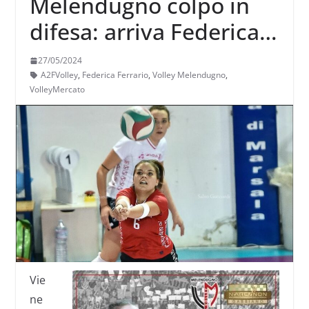
Melendugno colpo in
difesa: arriva Federica
Ferrario
27/05/2024
A2FVolley
,
Federica Ferrario
,
Volley Melendugno
,
VolleyMercato
Vie
ne