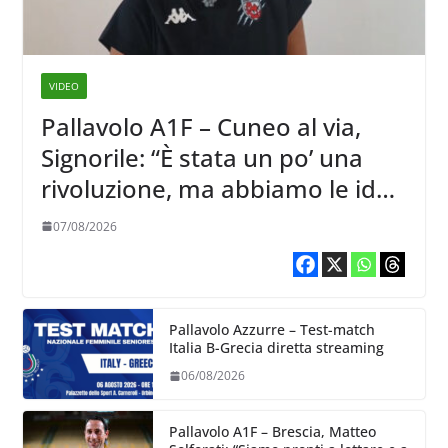
VIDEO
Pallavolo A1F – Cuneo al via,
Signorile: “È stata un po’ una
rivoluzione, ma abbiamo le idee
chiare siu cosa vogliamo fare”
07/08/2026
Pallavolo Azzurre – Test-match
Italia B-Grecia diretta streaming
06/08/2026
Pallavolo A1F – Brescia, Matteo