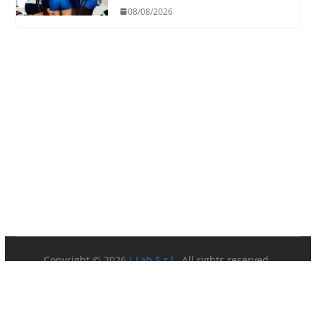
08/08/2026
Copyright © 2026
I-Lab S.r.l.
. All rights reserved.
Partita IVA 08879891003.
Sede Legale: Via della Ferratella in Laterano 7 00184 Roma.
Privacy Policy