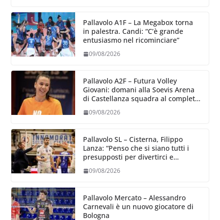
Pallavolo A1F – La Megabox torna
in palestra. Candi: “C’è grande
entusiasmo nel ricominciare”
09/08/2026
Pallavolo A2F – Futura Volley
Giovani: domani alla Soevis Arena
di Castellanza squadra al completo
al raduno
09/08/2026
Pallavolo SL – Cisterna, Filippo
Lanza: “Penso che si siano tutti i
presupposti per divertirci e
formare un gruppo solido che
09/08/2026
sappia divertire”
Pallavolo Mercato – Alessandro
Carnevali è un nuovo giocatore di
Bologna