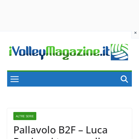
×
Skip
to
content
ALTRE SERIE
Pallavolo B2F – Luca