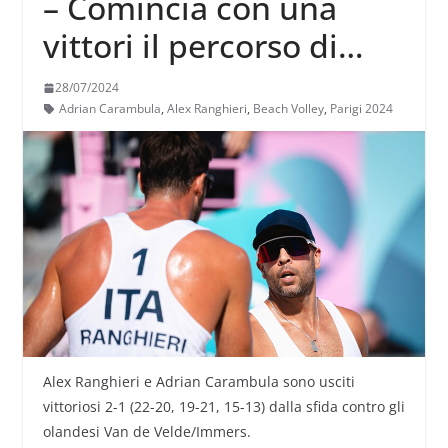
– Comincia con una
vittori il percorso di
Alex Ranghieri e Adrian
28/07/2024
Carambula
Adrian Carambula
,
Alex Ranghieri
,
Beach Volley
,
Parigi 2024
Alex Ranghieri e Adrian Carambula sono usciti
vittoriosi 2-1 (22-20, 19-21, 15-13) dalla sfida contro gli
olandesi Van de Velde/Immers.