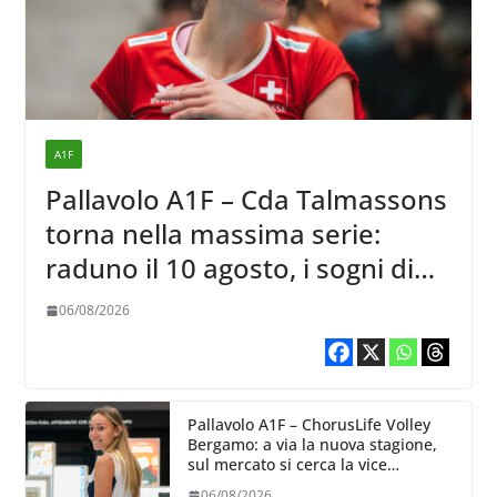
A1F
Pallavolo A1F – Cda Talmassons
torna nella massima serie:
raduno il 10 agosto, i sogni di
salvezza di Julie Lengweiler,
06/08/2026
Pallavolo A1F – ChorusLife Volley
Bergamo: a via la nuova stagione,
sul mercato si cerca la vice
Ungureanu
06/08/2026