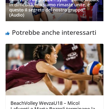
in difficoltà, ma siamo rimaste unite, è
questo il segreto del nostro gruppo”
(Audio)
Potrebbe anche interessarti
BeachVolley WevzaU18 – Micol
Lafuenti e Marta Bozzoli terminano la