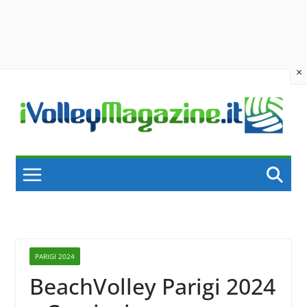
×
Skip
to
content
PARIGI 2024
BeachVolley Parigi 2024