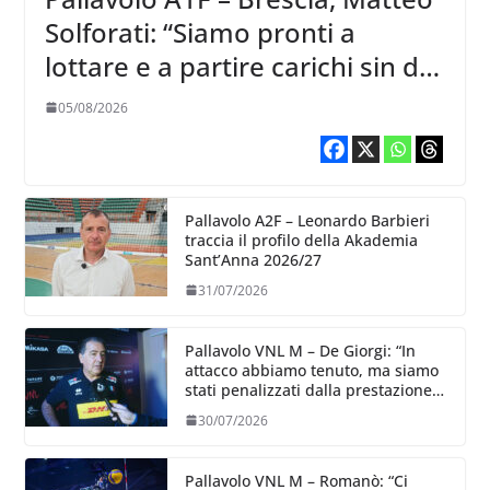
Solforati: “Siamo pronti a
lottare e a partire carichi sin dal
primo giorno”
05/08/2026
Pallavolo A2F – Leonardo Barbieri
traccia il profilo della Akademia
Sant’Anna 2026/27
31/07/2026
Pallavolo VNL M – De Giorgi: “In
attacco abbiamo tenuto, ma siamo
stati penalizzati dalla prestazione
in ricezione, è la prima volta”
30/07/2026
Pallavolo VNL M – Romanò: “Ci