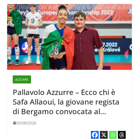
AZZURRE
Pallavolo Azzurre – Ecco chi è
Safa Allaoui, la giovane regista
di Bergamo convocata al
collegiale di Cavalese
05/08/2026