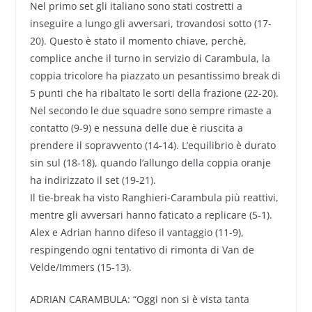
Nel primo set gli italiano sono stati costretti a
inseguire a lungo gli avversari, trovandosi sotto (17-
20). Questo è stato il momento chiave, perchè,
complice anche il turno in servizio di Carambula, la
coppia tricolore ha piazzato un pesantissimo break di
5 punti che ha ribaltato le sorti della frazione (22-20).
Nel secondo le due squadre sono sempre rimaste a
contatto (9-9) e nessuna delle due è riuscita a
prendere il sopravvento (14-14). L’equilibrio è durato
sin sul (18-18), quando l’allungo della coppia oranje
ha indirizzato il set (19-21).
Il tie-break ha visto Ranghieri-Carambula più reattivi,
mentre gli avversari hanno faticato a replicare (5-1).
Alex e Adrian hanno difeso il vantaggio (11-9),
respingendo ogni tentativo di rimonta di Van de
Velde/Immers (15-13).
ADRIAN CARAMBULA: “Oggi non si è vista tanta